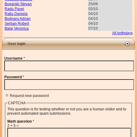
Bugarski Stevan
25/09
Radu Pavel
03/10
Ratiu Daniela
04/10
Bodnaru Adrian
04/10
Serban Robert
04/10
Balaj Veronica
07/10
All birthdays
User login
Username
*
Password
*
Request new password
CAPTCHA
This question is for testing whether or not you are a human visitor and to
prevent automated spam submissions.
Math question
*
2 + 5 =