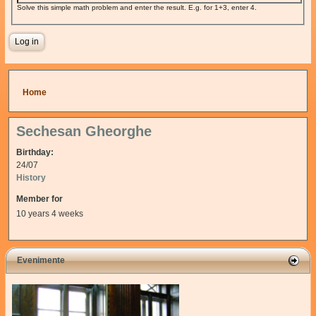
Solve this simple math problem and enter the result. E.g. for 1+3, enter 4.
You are here
Home
Sechesan Gheorghe
Birthday:
24/07
History
Member for
10 years 4 weeks
Evenimente