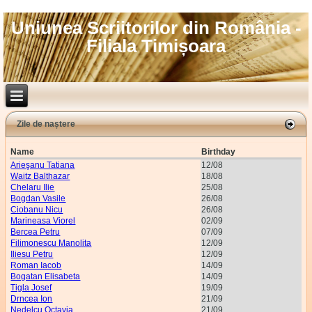
Uniunea Scriitorilor din România -
Filiala Timișoara
Zile de naștere
Name
Birthday
Arieşanu Tatiana
12/08
Waitz Balthazar
18/08
Chelaru Ilie
25/08
Bogdan Vasile
26/08
Ciobanu Nicu
26/08
Marineasa Viorel
02/09
Bercea Petru
07/09
Filimonescu Manolita
12/09
Iliesu Petru
12/09
Roman Iacob
14/09
Bogatan Elisabeta
14/09
Tigla Josef
19/09
Drncea Ion
21/09
Nedelcu Octavia
21/09