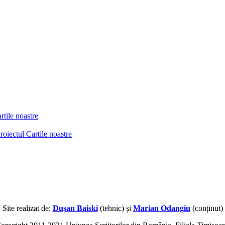
tile noastre
ctul Cartile noastre
Site realizat de:
Duşan Baiski
(tehnic) și
Marian Odangiu
(conținut)