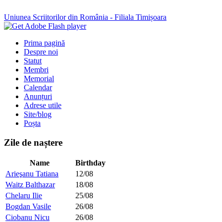
Uniunea Scriitorilor din România - Filiala Timișoara
Prima pagină
Despre noi
Statut
Membri
Memorial
Calendar
Anunțuri
Adrese utile
Site/blog
Poșta
Zile de naștere
Name
Birthday
Arieşanu Tatiana
12/08
Waitz Balthazar
18/08
Chelaru Ilie
25/08
Bogdan Vasile
26/08
Ciobanu Nicu
26/08