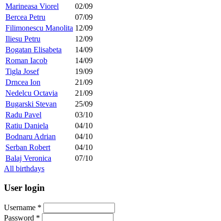
Marineasa Viorel
02/09
Bercea Petru
07/09
Filimonescu Manolita
12/09
Iliesu Petru
12/09
Bogatan Elisabeta
14/09
Roman Iacob
14/09
Tigla Josef
19/09
Drncea Ion
21/09
Nedelcu Octavia
21/09
Bugarski Stevan
25/09
Radu Pavel
03/10
Ratiu Daniela
04/10
Bodnaru Adrian
04/10
Serban Robert
04/10
Balaj Veronica
07/10
All birthdays
User login
Username
*
Password
*