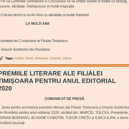
ie ca Luminata Sărbătoare a Crăciunului să vă umple casele și viețile cu belșug,
ucurie, sănătate, înțelepciune și multă inspirație.
răciun fericit și un An Nou cu sănătate și multe împliniri!
LA MULȚI ANI!
omitetul de Conducere al Filialei Timișoara
 Uniunii Scriitorilor din România
Tags:
scriitor
banat
timisoara
romania
uniune
PREMIILE LITERARE ALE FILIALEI
TIMIȘOARA PENTRU ANUL EDITORIAL
2020
COMUNICAT DE PRESĂ
uriul pentru acordarea premiilor literare ale Filialei Timișoara a Uniunii Scriitorilo
in România pentru anul editorial 2020, alcătuit din: MARCEL TOLCEA, Președinte,
DRIAN BODNARU, BLAGOIE CIOBOTIN, TUDOR CREȚU și ILINCA ILIAN, a decis
rmătorii laureați: