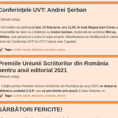
Conferințele UVT: Andrei Șerban
timați colegi,
ă invităm să participați
luni, 14 februarie, ora 11,00, în Aula Magna
Ioan Curea
a
niversității de Vest, la o întâlnire cu
Andrei Șerban
, moderată de scriitorul
Mircea
ihăieș
, sub genericul
Lumea în regie proprie
. Manifestarea se desfășoară în cadru
eriei de
Conferințe UVT/ la UVT Cultura este Capitală
.
Tags:
scriitor
banat
timisoara
romania
uniune
Premiile Uniunii Scriitorilor din România
pentru anul editorial 2021
timați colegi,
ărţile pentru Premiile Uniunii Scriitorilor din România pe anul 2021
se depun la
iblioteca sediului U.S.R
. sau
se pot trimite prin poștă
(Calea Victoriei, nr.
Tags:
scriitor
banat
timisoara
romania
uniune
SĂRBĂTORI FERICITE!