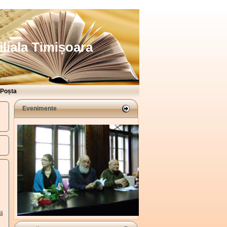
iliala Timișoara
Poșta
Evenimente
mă