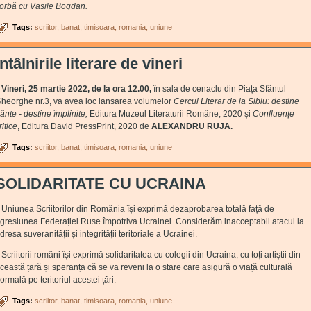
orbă cu Vasile Bogdan.
Tags:
scriitor
banat
timisoara
romania
uniune
Întâlnirile literare de vineri
ineri, 25 martie 2022, de la ora 12.00,
în sala de cenaclu din Piața Sfântul
heorghe nr.3, va avea loc lansarea volumelor
Cercul Literar de la Sibiu: destine
rânte - destine împlinite
,
Editura Muzeul Literaturii Române, 2020 și
Confluențe
ritice
, Editura David PressPrint, 2020 de
ALEXANDRU RUJA.
Tags:
scriitor
banat
timisoara
romania
uniune
SOLIDARITATE CU UCRAINA
niunea Scriitorilor din România își exprimă dezaprobarea totală față de
gresiunea Federației Ruse împotriva Ucrainei. Considerăm inacceptabil atacul la
dresa suveranității și integrității teritoriale a Ucrainei.
criitorii români își exprimă solidaritatea cu colegii din Ucraina, cu toți artiștii din
ceastă țară și speranța că se va reveni la o stare care asigură o viață culturală
ormală pe teritoriul acestei țări.
Tags:
scriitor
banat
timisoara
romania
uniune