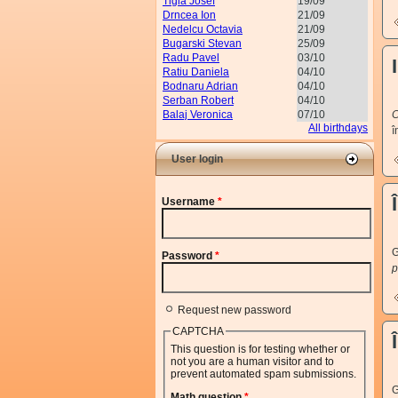
Tigla Josef
19/09
Drncea Ion
21/09
Nedelcu Octavia
21/09
Bugarski Stevan
25/09
Radu Pavel
03/10
Ratiu Daniela
04/10
Bodnaru Adrian
04/10
Serban Robert
04/10
Balaj Veronica
07/10
C
All birthdays
î
User login
Username
*
V
G
Password
*
p
Request new password
CAPTCHA
This question is for testing whether or
not you are a human visitor and to
prevent automated spam submissions.
V
G
Math question
*