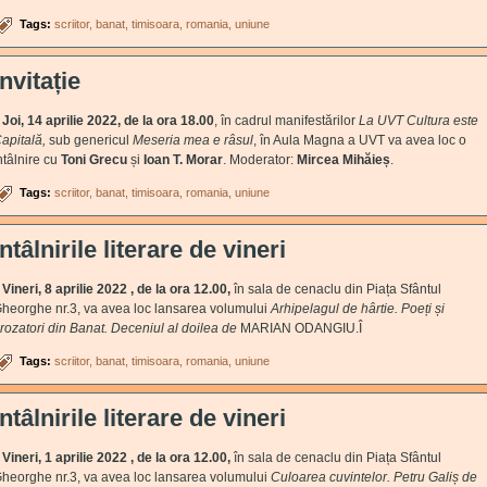
Tags:
scriitor
banat
timisoara
romania
uniune
Invitație
Joi, 14 aprilie 2022, de la ora 18.00
, în cadrul manifestărilor
La UVT
Cultura este
apitală,
sub genericul
Meseria mea e râsul
, în Aula Magna a UVT va avea loc o
ntâlnire cu
Toni Grecu
și
Ioan T. Morar
. Moderator:
Mircea Mihăieș
.
Tags:
scriitor
banat
timisoara
romania
uniune
Întâlnirile literare de vineri
ineri, 8 aprilie 2022 , de la ora 12.00,
în sala de cenaclu din Piața Sfântul
heorghe nr.3, va avea loc lansarea volumului
Arhipelagul de hârtie.
Poeți și
rozatori din Banat. Deceniul al doilea
de
MARIAN ODANGIU.Î
Tags:
scriitor
banat
timisoara
romania
uniune
Întâlnirile literare de vineri
ineri, 1 aprilie 2022 , de la ora 12.00,
în sala de cenaclu din Piața Sfântul
heorghe nr.3, va avea loc lansarea volumului
Culoarea cuvintelor. Petru Galiș de