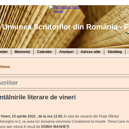
Uniunea Scriitorilor din România - F
mbri
Memorial
Calendar
Anunțuri
Adrese utile
Site/blog
You are here
Home
scriitor
Întâlnirile literare de vineri
ineri, 15 aprilie 2022 , de la ora 12.00,
în sala de cenaclu din Piața Sfântul
heorghe nr.3, va avea loc lansarea volumului
Condamnat la moarte. Trenul care 
uce taie istoria în două
de
DOINA MAGHEȚI
.