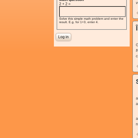
v
2 + 2 =
Solve this simple math problem and enter the
result. E.g. for 1+3, enter 4.
V
G
f
c
U
a
a
S
a
n