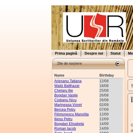
Prima pagină
Despre noi
Statut
Me
Zile de naștere
Name
Birthday
Arieşanu Tatiana
12/08
Waitz Balthazar
18/08
Chelaru Ilie
25/08
Bogdan Vasile
26/08
Ciobanu Nicu
26/08
Marineasa Viorel
02/09
Bercea Petru
07/09
Filimonescu Manolita
12/09
Iliesu Petru
12/09
V
Bogatan Elisabeta
14/09
G
Roman Iacob
14/09
d