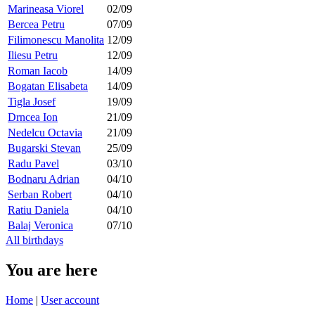
Marineasa Viorel
02/09
Bercea Petru
07/09
Filimonescu Manolita
12/09
Iliesu Petru
12/09
Roman Iacob
14/09
Bogatan Elisabeta
14/09
Tigla Josef
19/09
Drncea Ion
21/09
Nedelcu Octavia
21/09
Bugarski Stevan
25/09
Radu Pavel
03/10
Bodnaru Adrian
04/10
Serban Robert
04/10
Ratiu Daniela
04/10
Balaj Veronica
07/10
All birthdays
You are here
Home
|
User account