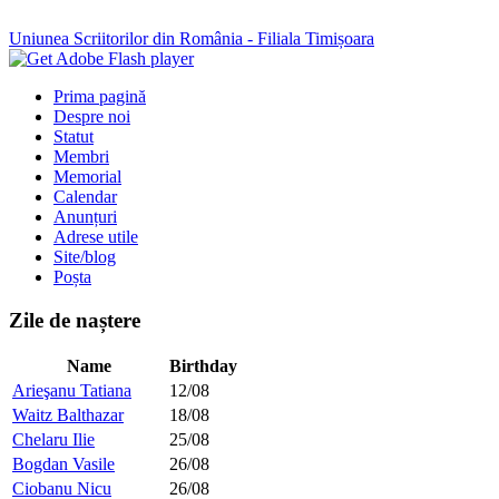
Uniunea Scriitorilor din România - Filiala Timișoara
Prima pagină
Despre noi
Statut
Membri
Memorial
Calendar
Anunțuri
Adrese utile
Site/blog
Poșta
Zile de naștere
Name
Birthday
Arieşanu Tatiana
12/08
Waitz Balthazar
18/08
Chelaru Ilie
25/08
Bogdan Vasile
26/08
Ciobanu Nicu
26/08