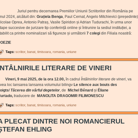
uriul pentru decernarea Premiilor Uniunii Scriitorilor din România pe
nul 2024, alcătuit din:
Grațiela Benga
, Paul Cernat, Angelo Mitchievici (președinte)
icolae Oprea, Antonio Patraș, Vasile Spiridon și Adrian Tudurachi, în urma unor
tape succesive de jurizare tip conferință online și întrunire la sediul instituției, a
tabilit ca printre nominalizari să figureze și următorii
7 colegi
din Filiala noastră:
POEZIE
Tags:
scriitor
banat
timisoara
romania
uniune
ÎNTÂLNIRILE LITERARE DE VINERI
Vineri, 9 mai 2025, de la ora 12.00,
în cadrul
Întâlnirilor literare de vineri
, va
vea loc lansarea lansarea volumului bilingv
Le silence aux bouts des
oigts/
Tăcerea din vârful degetelor
,
de
Michel Bénard
și
Éliane
urtado,
traducere de
MANOLITA DRAGOMIR FILIMONESCU
Tags:
scriitor
banat
timisoara
romania
uniune
A PLECAT DINTRE NOI ROMANCIERUL
ȘTEFAN EHLING