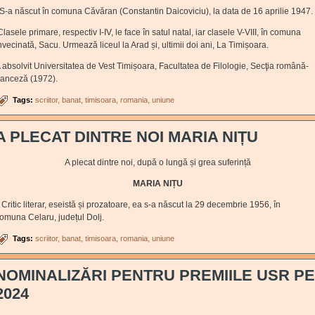
-a născut în comuna Căvăran (Constantin Daicoviciu), la data de 16 aprilie 1947.
lasele primare, respectiv I-IV, le face în satul natal, iar clasele V-VIII, în comuna
nvecinată, Sacu. Urmează liceul la Arad și, ultimii doi ani, La Timișoara.
 absolvit Universitatea de Vest Timișoara, Facultatea de Filologie, Secţia română-
ranceză (1972).
Tags:
scriitor
banat
timisoara
romania
uniune
A PLECAT DINTRE NOI MARIA NIȚU
A plecat dintre noi, după o lungă și grea suferință
MARIA NIȚU
ritic literar, eseistă și prozatoare, ea s-a născut la 29 decembrie 1956, în
omuna Celaru, județul Dolj.
Tags:
scriitor
banat
timisoara
romania
uniune
NOMINALIZĂRI PENTRU PREMIILE USR PE
2024