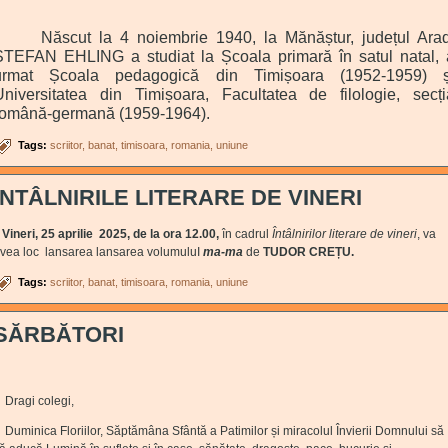
Născut la 4 noiembrie 1940, la Mănăștur, județul Arad
ȘTEFAN EHLING a studiat la
Școala primară în satul natal, 
urmat Școala pedagogică din Timișoara (1952-1959) ș
Universitatea din Timișoara, Facultatea de filologie, secți
română-germană (1959-1964).
Tags:
scriitor
banat
timisoara
romania
uniune
ÎNTÂLNIRILE LITERARE DE VINERI
ineri, 25 aprilie 2025, de la ora 12.00,
în cadrul
Întâlnirilor literare de vineri
, va
vea loc lansarea lansarea volumuluI
ma-ma
de
TUDOR CREȚU.
Tags:
scriitor
banat
timisoara
romania
uniune
SĂRBĂTORI
ragi colegi,
uminica Floriilor, Săptămâna Sfântă a Patimilor și miracolul Învierii Domnului să