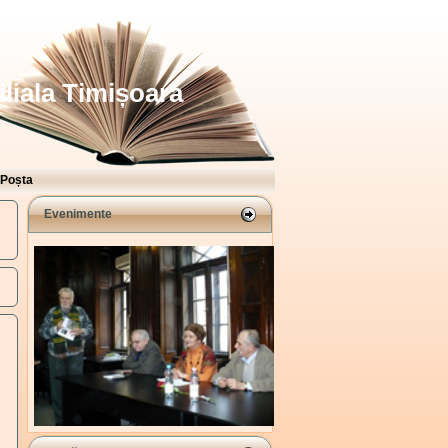
iliala Timișoara
Poșta
Evenimente