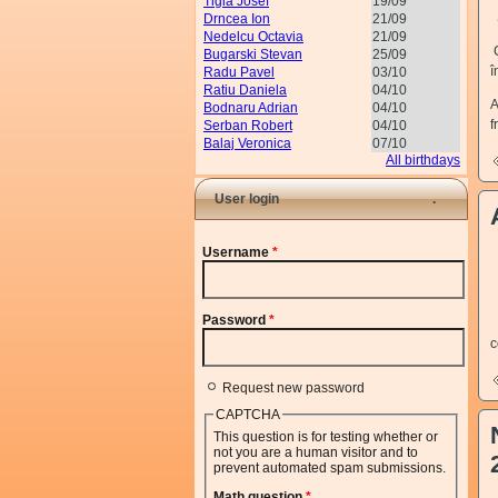
Tigla Josef
19/09
S
Drncea Ion
21/09
Nedelcu Octavia
21/09
C
Bugarski Stevan
25/09
î
Radu Pavel
03/10
Ratiu Daniela
04/10
A
Bodnaru Adrian
04/10
f
Serban Robert
04/10
Balaj Veronica
07/10
All birthdays
User login
Username
*
Password
*
C
c
Request new password
CAPTCHA
This question is for testing whether or
not you are a human visitor and to
prevent automated spam submissions.
Math question
*