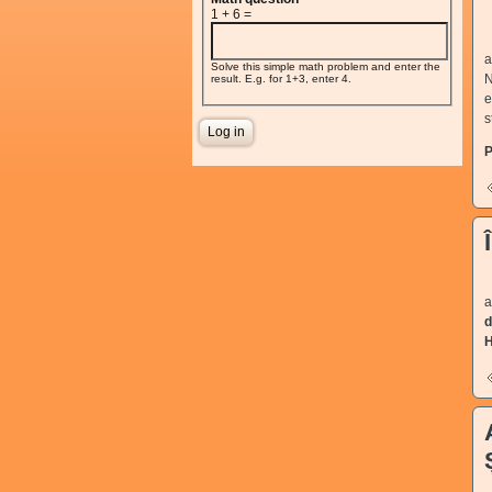
1 + 6 =
J
a
Solve this simple math problem and enter the
N
result. E.g. for 1+3, enter 4.
e
s
a
d
H