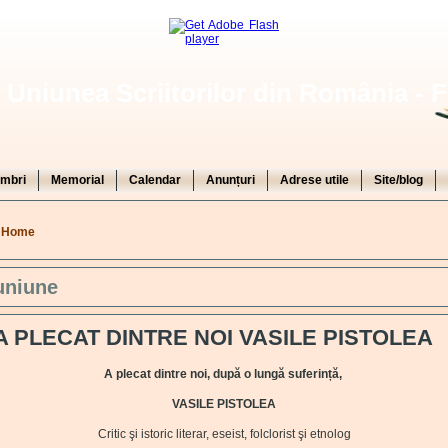
Uniunea Scriitorilor din România - F
mbri
Memorial
Calendar
Anunțuri
Adrese utile
Site/blog
You are here
Home
uniune
A PLECAT DINTRE NOI VASILE PISTOLEA
A plecat dintre noi, după o lungă suferință,
VASILE PISTOLEA
Critic şi istoric literar, eseist, folclorist şi etnolog