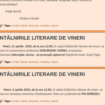
ă aducă Lumină în suflete și în case, sănătate, dragoste, pace, bucurie și
inecuvântare!
aște fericit!
Hristos a înviat!
Tags:
scriitor
banat
timisoara
romania
uniune
ÎNTÂLNIRILE LITERARE DE VINERI
ineri, 11 aprilie 2025, de la ora 12.00,
în cadrul
Întâlnirilor literare de vineri,
va
vea loc aniversarea scriitorului
GHEORGHE JURMA
și lansarea
olumului
Gheorghe Jurma - un proaspăt optzecist
îngrijit de
Erwin Josef Ţigla.
Tags:
scriitor
banat
timisoara
romania
uniune
ÎNTÂLNIRILE LITERARE DE VINERI
ineri, 4 aprilie 2025, de la ora 12.00,
în cadrul
Întâlnirilor literare de vineri
, va
vea loc lansarea volumului
Shakespeare: Între cer și pământ
de
PIA BRÎNZEU.
Tags:
scriitor
banat
timisoara
romania
uniune