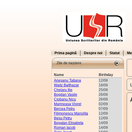
Prima pagină
Despre noi
Statut
Me
Zile de naștere
Name
Birthday
Arieşanu Tatiana
12/08
Waitz Balthazar
18/08
Chelaru Ilie
25/08
Bogdan Vasile
26/08
Ciobanu Nicu
26/08
Marineasa Viorel
02/09
Bercea Petru
07/09
Filimonescu Manolita
12/09
Iliesu Petru
12/09
Bogatan Elisabeta
14/09
Roman Iacob
14/09