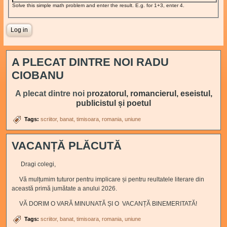
Solve this simple math problem and enter the result. E.g. for 1+3, enter 4.
A PLECAT DINTRE NOI RADU
CIOBANU
A plecat dintre noi p
rozatorul, romancierul, eseistul,
publicistul și poetul
Tags:
scriitor
banat
timisoara
romania
uniune
VACANȚĂ PLĂCUTĂ
Dragi colegi,
Vă mulțumim tuturor pentru implicare și pentru reultatele literare din
această primă jumătate a anului 2026.
VĂ DORIM O VARĂ MINUNATĂ ȘI O VACANȚĂ BINEMERITATĂ!
Tags:
scriitor
banat
timisoara
romania
uniune