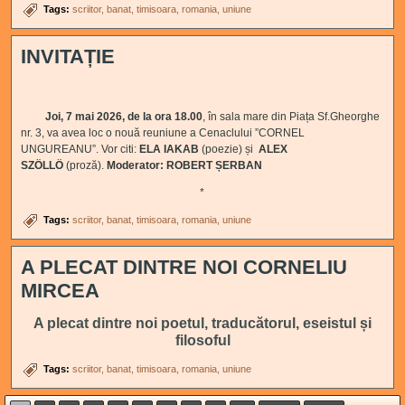
Tags:
scriitor
banat
timisoara
romania
uniune
INVITAȚIE
Joi, 7 mai 2026, de la ora 18.00
, în sala mare din Piața Sf.Gheorghe
nr. 3, va avea loc o nouă reuniune a Cenaclului ”CORNEL
UNGUREANU”. Vor citi:
ELA IAKAB
(poezie) și
ALEX
SZÖLLÖ
(proză).
Moderator: ROBERT ȘERBAN
*
Tags:
scriitor
banat
timisoara
romania
uniune
A PLECAT DINTRE NOI CORNELIU
MIRCEA
A plecat dintre noi poetul, traducătorul, eseistul și
filosoful
Tags:
scriitor
banat
timisoara
romania
uniune
Pages