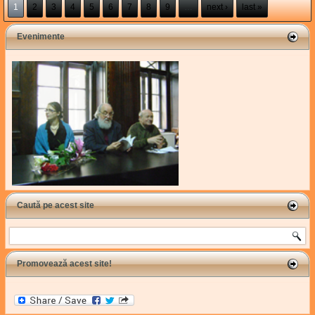
1
2
3
4
5
6
7
8
9
…
next ›
last »
Evenimente
Caută pe acest site
Search
Promovează acest site!