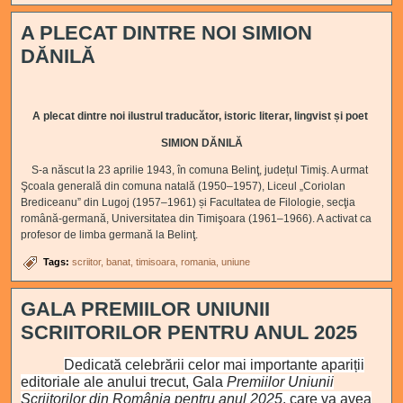
A PLECAT DINTRE NOI SIMION
DĂNILĂ
A plecat dintre noi ilustrul
traducător, istoric literar, lingvist și poet
SIMION DĂNILĂ
S-a născut la 23 aprilie 1943, în comuna Belinţ, județul Timiş. A urmat
Şcoala generală din comuna natală (1950–1957), Liceul „Coriolan
Brediceanu” din Lugoj (1957–1961) și Facultatea de Filologie, secţia
română-germană, Universitatea din Timişoara (1961–1966). A activat ca
profesor de limba germană la Belinţ.
Tags:
scriitor
banat
timisoara
romania
uniune
GALA PREMIILOR UNIUNII
SCRIITORILOR PENTRU ANUL 2025
Dedicată celebrării celor mai importante apariții
editoriale ale anului trecut, Gala
Premiilor Uniunii
Scriitorilor din România pentru anul 2025
, care va avea