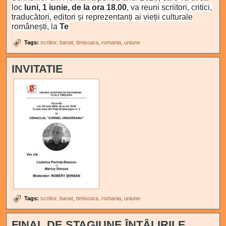
loc
luni, 1 iunie, de la ora 18.00
, va reuni scriitori, critici,
traducători, editori și reprezentanți ai vieții culturale
românești, la
Te
Tags:
scriitor
banat
timisoara
romania
uniune
INVITATIE
Tags:
scriitor
banat
timisoara
romania
uniune
FINAL DE STAGIUNE ÎNTÂLIRILE