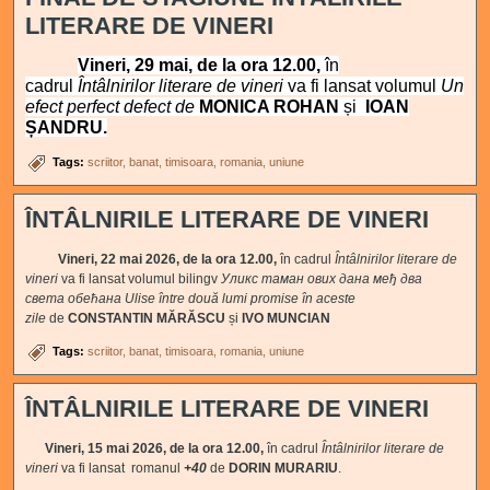
LITERARE DE VINERI
Vineri, 29 mai, de la ora 12.00,
în
cadrul
Întâlnirilor literare de vineri
va fi lansat volumul
Un
efect perfect defect de
MONICA ROHAN
și
IOAN
ȘANDRU.
Tags:
scriitor
banat
timisoara
romania
uniune
ÎNTÂLNIRILE LITERARE DE VINERI
Vineri, 22 mai 2026, de la ora 12.00,
în cadrul
Întâlnirilor literare de
vineri
va fi lansat volumul bilingv
Уликс таман ових дана међ два
света обећана
Ulise între două lumi promise în aceste
zile
de
CONSTANTIN MĂRĂSCU
și
IVO MUNCIAN
Tags:
scriitor
banat
timisoara
romania
uniune
ÎNTÂLNIRILE LITERARE DE VINERI
Vineri, 15 mai 2026, de la ora 12.00,
în cadrul
Întâlnirilor literare de
vineri
va fi lansat romanul
+40
de
DORIN MURARIU
.