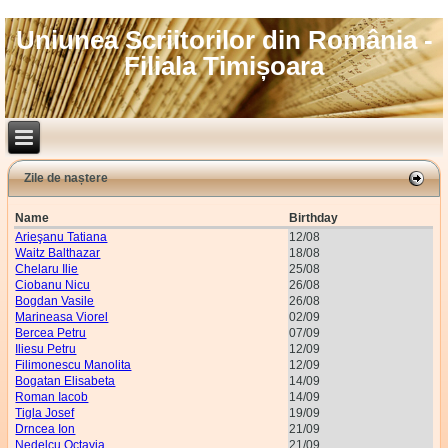
Uniunea Scriitorilor din România -
Filiala Timișoara
Zile de naștere
Name
Birthday
Arieşanu Tatiana
12/08
Waitz Balthazar
18/08
Chelaru Ilie
25/08
Ciobanu Nicu
26/08
Bogdan Vasile
26/08
Marineasa Viorel
02/09
Bercea Petru
07/09
Iliesu Petru
12/09
Filimonescu Manolita
12/09
Bogatan Elisabeta
14/09
Roman Iacob
14/09
Tigla Josef
19/09
Drncea Ion
21/09
Nedelcu Octavia
21/09