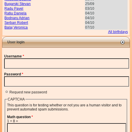
Bugarski Stevan
25/09
Radu Pavel
03/10
Ratiu Daniela
04/10
Bodnaru Adrian
04/10
Serban Robert
04/10
Balaj Veronica
07/10
All birthdays
User login
Username
*
Password
*
Request new password
CAPTCHA
This question is for testing whether or not you are a human visitor and to
prevent automated spam submissions.
Math question
*
1 + 8 =