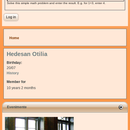
Solve this simple math problem and enter the result. E.g. for 1+3, enter 4.
You are here
Home
Hedesan Otilia
Birthday:
20/07
History
Member for
10 years 2 months
Evenimente