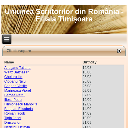
Uniunea Scriitorilor din România -
Filiala Timișoara
Zile de naștere
Name
Birthday
Arieşanu Tatiana
12/08
Waitz Balthazar
18/08
Chelaru Ilie
25/08
Ciobanu Nicu
26/08
Bogdan Vasile
26/08
Marineasa Viorel
02/09
Bercea Petru
07/09
Iliesu Petru
12/09
Filimonescu Manolita
12/09
Bogatan Elisabeta
14/09
Roman Iacob
14/09
Tigla Josef
19/09
Drncea Ion
21/09
Nedelcu Octavia
21/09