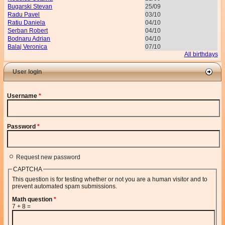
Bugarski Stevan
25/09
Radu Pavel
03/10
Ratiu Daniela
04/10
Serban Robert
04/10
Bodnaru Adrian
04/10
Balaj Veronica
07/10
All birthdays
User login
Username
*
Password
*
Request new password
CAPTCHA
This question is for testing whether or not you are a human visitor and to
prevent automated spam submissions.
Math question
*
7 + 8 =