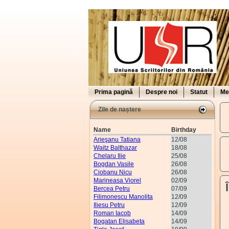
Prima pagină
Despre noi
Statut
Me
Zile de naștere
Name
Birthday
Arieşanu Tatiana
12/08
Waitz Balthazar
18/08
Chelaru Ilie
25/08
Bogdan Vasile
26/08
Ciobanu Nicu
26/08
Marineasa Viorel
02/09
Bercea Petru
07/09
Filimonescu Manolita
12/09
Iliesu Petru
12/09
Roman Iacob
14/09
Bogatan Elisabeta
14/09