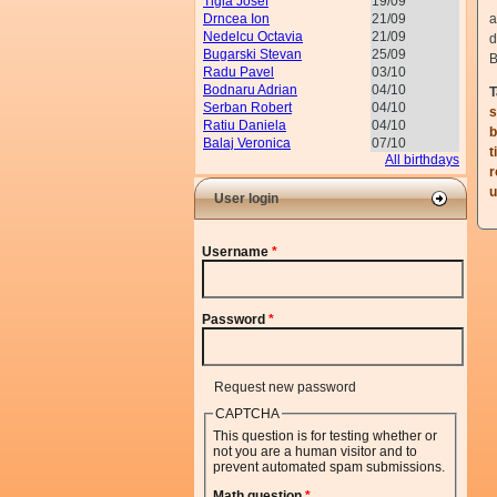
Tigla Josef
19/09
Drncea Ion
21/09
a
Nedelcu Octavia
21/09
d
Bugarski Stevan
25/09
B
Radu Pavel
03/10
Bodnaru Adrian
04/10
T
Serban Robert
04/10
s
Ratiu Daniela
04/10
b
Balaj Veronica
07/10
t
All birthdays
r
u
User login
Username
*
Password
*
Request new password
CAPTCHA
This question is for testing whether or
not you are a human visitor and to
prevent automated spam submissions.
Math question
*