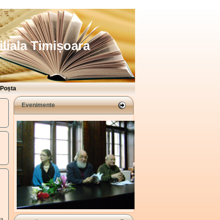
iliala Timișoara
Poșta
Evenimente
ra