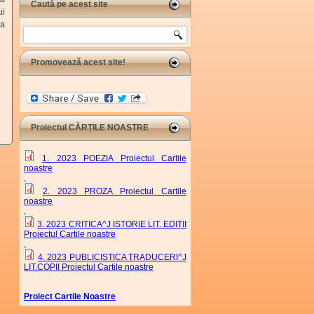
Caută pe acest site
ui
ra
Search
Promovează acest site!
Proiectul CĂRȚILE NOASTRE
1. 2023 POEZIA Proiectul Cartile
noastre
,
2. 2023 PROZA Proiectul Cartile
noastre
,
3. 2023 CRITICA^J ISTORIE LIT. EDIȚII
Proiectul Cartile noastre
,
4. 2023 PUBLICISTICA TRADUCERI^J
LIT.COPII Proiectul Cartile noastre
Proiect Cartile Noastre