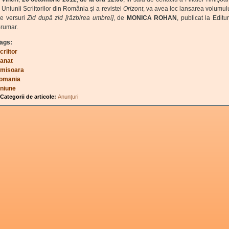
 Uniunii Scriitorilor din România şi a revistei
Orizont
, va avea loc lansarea volumul
e versuri
Zid după zid [răzbirea umbrei]
, de
MONICA ROHAN
, publicat la Editu
rumar.
ags:
criitor
anat
imisoara
omania
niune
Categorii de articole:
Anunțuri