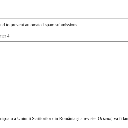
r and to prevent automated spam submissions.
nter 4.
imișoara a Uniunii Scriitorilor din România și a revistei
Orizont
, va fi l