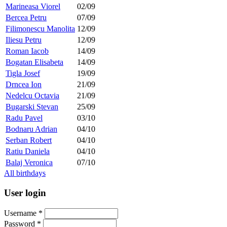
Marineasa Viorel
02/09
Bercea Petru
07/09
Filimonescu Manolita
12/09
Iliesu Petru
12/09
Roman Iacob
14/09
Bogatan Elisabeta
14/09
Tigla Josef
19/09
Drncea Ion
21/09
Nedelcu Octavia
21/09
Bugarski Stevan
25/09
Radu Pavel
03/10
Bodnaru Adrian
04/10
Serban Robert
04/10
Ratiu Daniela
04/10
Balaj Veronica
07/10
All birthdays
User login
Username
*
Password
*