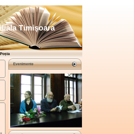
iliala Timișoara
Poșta
Evenimente
ii