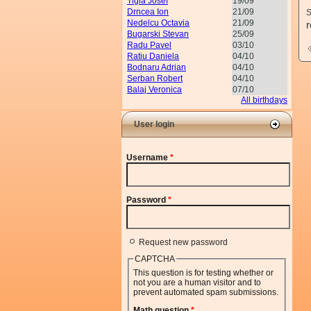
Tigla Josef
19/09
Drncea Ion
21/09
S
Nedelcu Octavia
21/09
Bugarski Stevan
25/09
Radu Pavel
03/10
Ratiu Daniela
04/10
Bodnaru Adrian
04/10
Serban Robert
04/10
Balaj Veronica
07/10
All birthdays
User login
Username
*
Password
*
Request new password
CAPTCHA
This question is for testing whether or
not you are a human visitor and to
prevent automated spam submissions.
Math question
*