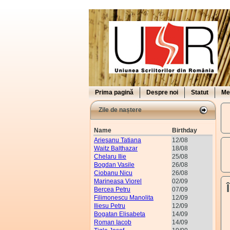
Prima pagină
Despre noi
Statut
Me
Zile de naștere
Name
Birthday
Arieşanu Tatiana
12/08
Waitz Balthazar
18/08
Chelaru Ilie
25/08
Bogdan Vasile
26/08
Ciobanu Nicu
26/08
Marineasa Viorel
02/09
Bercea Petru
07/09
Filimonescu Manolita
12/09
Iliesu Petru
12/09
Bogatan Elisabeta
14/09
Roman Iacob
14/09
V