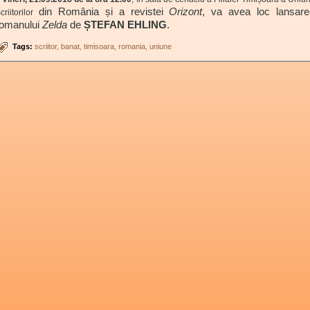
din România și a revistei
Orizont
, va avea loc lansare
criitorilor
romanului
Zelda
de
ȘTEFAN EHLING
.
Tags:
scriitor
banat
timisoara
romania
uniune