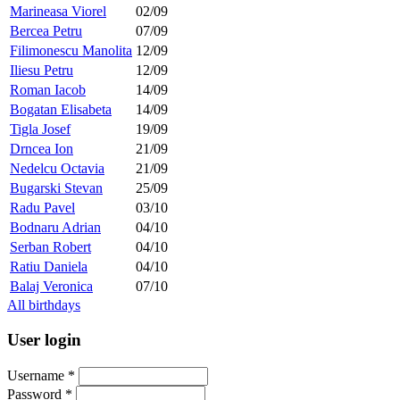
Marineasa Viorel
02/09
Bercea Petru
07/09
Filimonescu Manolita
12/09
Iliesu Petru
12/09
Roman Iacob
14/09
Bogatan Elisabeta
14/09
Tigla Josef
19/09
Drncea Ion
21/09
Nedelcu Octavia
21/09
Bugarski Stevan
25/09
Radu Pavel
03/10
Bodnaru Adrian
04/10
Serban Robert
04/10
Ratiu Daniela
04/10
Balaj Veronica
07/10
All birthdays
User login
Username
*
Password
*