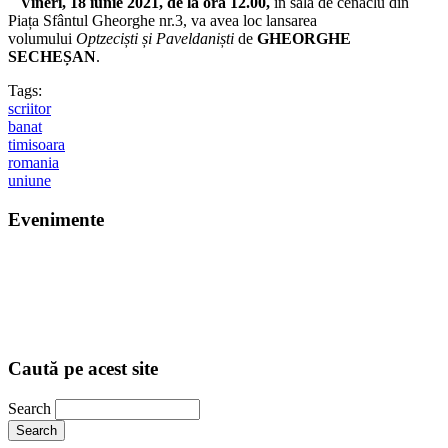
Vineri, 18 iunie 2021, de la ora 12.00,
în sala de cenaclu din
Piața Sfântul Gheorghe nr.3, va avea loc lansarea
volumului
Optzeciști și Paveldaniști
de
GHEORGHE
SECHEȘAN
.
Tags:
scriitor
banat
timisoara
romania
uniune
Evenimente
Caută pe acest site
Search