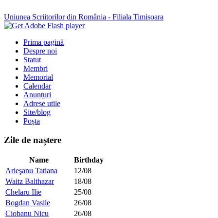
Uniunea Scriitorilor din România - Filiala Timișoara
Prima pagină
Despre noi
Statut
Membri
Memorial
Calendar
Anunțuri
Adrese utile
Site/blog
Poșta
Zile de naștere
Name
Birthday
Arieşanu Tatiana
12/08
Waitz Balthazar
18/08
Chelaru Ilie
25/08
Bogdan Vasile
26/08
Ciobanu Nicu
26/08