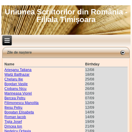
Uniunea Scriitorilor din România -
Filiala Timișoara
Zile de naștere
Name
Birthday
Arieşanu Tatiana
12/08
Waitz Balthazar
18/08
Chelaru Ilie
25/08
Bogdan Vasile
26/08
Ciobanu Nicu
26/08
Marineasa Viorel
02/09
Bercea Petru
07/09
Filimonescu Manolita
12/09
Iliesu Petru
12/09
Bogatan Elisabeta
14/09
Roman Iacob
14/09
Tigla Josef
19/09
Drncea Ion
21/09
Nedelcu Octavia
21/09