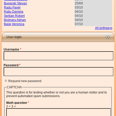
Bugarski Stevan
25/09
Radu Pavel
03/10
Ratiu Daniela
04/10
Serban Robert
04/10
Bodnaru Adrian
04/10
Balaj Veronica
07/10
All birthdays
User login
Username
*
Password
*
Request new password
CAPTCHA
This question is for testing whether or not you are a human visitor and to
prevent automated spam submissions.
Math question
*
2 + 3 =