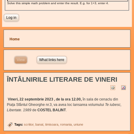
Solve this simple math problem and enter the result. E.g. for 1+3, enter 4.
You are here
Home
View
(active tab)
What links here
ÎNTÂLNIRILE LITERARE DE VINERI
Vineri, 22 septembrie 2023 , de la ora 12.00,
în sala de cenaclu din
Piața Sfântul Gheorghe nr.3, va avea loc lansarea volumului
Te iubesc,
Libertate. 1989
de
COSTEL BALINT
.
Tags:
scriitor
banat
timisoara
romania
uniune