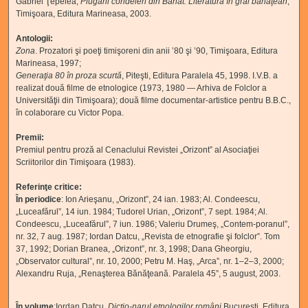
Gabriel Ţepelea,
Plugarii condeieri din Banat. Literatura în grai bănăţean
,
Timişoara, Editura Marineasa, 2003.
Antologii:
Zona
. Prozatori şi poeţi timişoreni din anii ’80 şi ’90, Timişoara, Editura
Marineasa, 1997;
Generaţia 80 în proza scurtă
, Piteşti, Editura Paralela 45, 1998. I.V.B.
a
realizat două filme de etnologice (1973, 1980 — Arhiva de Folclor a
Universităţii din Timişoara); două filme documentar-artistice pentru B.B.C.,
în colaborare cu Victor Popa.
Premii:
Premiul pentru proză al Cenaclului Revistei „Orizont” al Asociaţiei
Scriitorilor din Timişoara (1983).
Referinţe critice:
În periodice
: Ion Arieşanu, „Orizont”, 24 ian. 1983; Al. Condeescu,
„Luceafărul”, 14 iun. 1984; Tudorel Urian, „Orizont”, 7 sept. 1984; Al.
Condeescu, „Luceafărul”, 7 iun. 1986; Valeriu Drumeş, „Contem-poranul”,
nr. 32, 7 aug. 1987; Iordan Datcu, „Revista de etnografie şi folclor”. Tom
37, 1992; Dorian Branea, „Orizont”, nr. 3, 1998; Dana Gheorgiu,
„Observator cultural”, nr. 10, 2000; Petru M. Haş, „Arca”, nr. 1–2–3, 2000;
Alexandru Ruja, „Renaşterea Bănăţeană. Paralela 45”, 5 august, 2003.
În volume
:Iordan Datcu,
Dicţio-narul etnologilor români
,Bucureşti, Editura