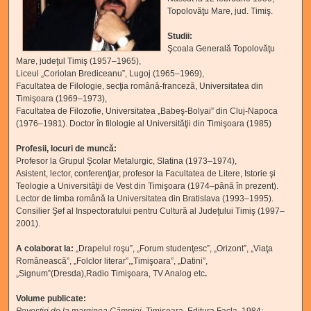
Topolovăţu Mare, jud. Timiş.
Studii:
Şcoala Generală Topolovăţu
Mare, judeţul Timiş (1957–1965),
Liceul „Coriolan Brediceanu”, Lugoj (1965–1969),
Facultatea de Filologie, secţia română-franceză, Universitatea din
Timişoara (1969–1973),
Facultatea de Filozofie, Universitatea „Babeş-Bolyai” din Cluj-Napoca
(1976–1981). Doctor în filologie al Universităţii din Timişoara (1985)
Profesii, locuri de muncă:
Profesor la Grupul Şcolar Metalurgic, Slatina (1973–1974),
Asistent, lector, conferenţiar, profesor la Facultatea de Litere, Istorie şi
Teologie a Universităţii de Vest din Timişoara (1974–până în prezent).
Lector de limba română la Universitatea din Bratislava (1993–1995).
Consilier Şef al Inspectoratului pentru Cultură al Judeţului Timiş (1997–
2001).
A colaborat la:
„Drapelul roşu”, „Forum studenţesc”, „Orizont”, „Viaţa
Românească”, „Folclor literar”,„Timişoara”, „Datini”,
„Signum”(Dresda),Radio Timişoara, TV Analog etc
.
Volume publicate: