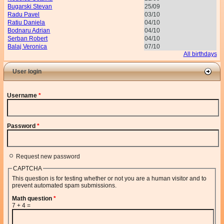
Bugarski Stevan
25/09
Radu Pavel
03/10
Ratiu Daniela
04/10
Bodnaru Adrian
04/10
Serban Robert
04/10
Balaj Veronica
07/10
All birthdays
User login
Username
*
Password
*
Request new password
CAPTCHA
This question is for testing whether or not you are a human visitor and to
prevent automated spam submissions.
Math question
*
7 + 4 =