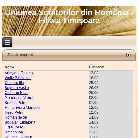
Uniunea Scriitorilor din România -
Filiala Timișoara
Zile de naștere
Name
Birthday
Arieşanu Tatiana
12/08
Waitz Balthazar
18/08
Chelaru Ilie
25/08
Bogdan Vasile
26/08
Ciobanu Nicu
26/08
Marineasa Viorel
02/09
Bercea Petru
07/09
Filimonescu Manolita
12/09
Iliesu Petru
12/09
Roman Iacob
14/09
Bogatan Elisabeta
14/09
Tigla Josef
19/09
Drncea Ion
21/09
Nedelcu Octavia
21/09