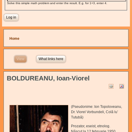
Solve this simple math problem and enter the result. E.g. for 1+3, enter 4.
You are here
Home
View
(active tab)
What links here
BOLDUREANU, Ioan-Viorel
(Pseudonime: Ion Topoloveanu,
Dr. Viorel Vorbundeli, Colă lu’
Tutubă)
Prozator, eseist, etnolog.
Născut la 12 februarie 1950,