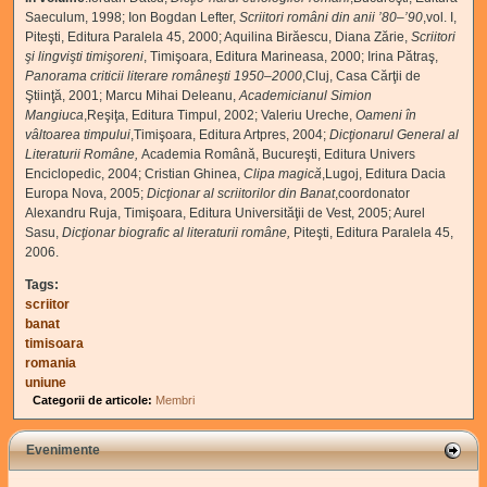
Saeculum, 1998; Ion Bogdan Lefter,
Scriitori români din anii ’80–’90
,vol. I,
Piteşti, Editura Paralela 45, 2000; Aquilina
Birăescu, Diana Zărie,
Scriitori
şi lingvişti timişoreni
, Timişoara, Editura Marineasa, 2000; Irina Pătraş,
Panorama criticii literare româneşti 1950–2000
,Cluj, Casa Cărţii de
Ştiinţă, 2001; Marcu Mihai Deleanu,
Academicianul Simion
Mangiuca
,Reşiţa, Editura Timpul, 2002; Valeriu Ureche,
Oameni în
vâltoarea timpului
,Timişoara, Editura Artpres, 2004;
Dicţionarul General al
Literaturii Române,
Academia Română, Bucureşti, Editura Univers
Enciclopedic, 2004; Cristian Ghinea,
Clipa magică
,Lugoj, Editura Dacia
Europa Nova, 2005;
Dicţionar al scriitorilor din Banat
,coordonator
Alexandru Ruja, Timişoara, Editura Universităţii de Vest, 2005; Aurel
Sasu,
Dicţionar biografic al literaturii române,
Piteşti, Editura Paralela 45,
2006.
Tags:
scriitor
banat
timisoara
romania
uniune
Categorii de articole:
Membri
Evenimente