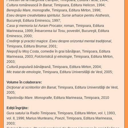
Povestiri de la marginea Câmpiei
, Timişoara, Editura Facla, 1984;
Cultura românească în Banat
, Timişoara, Editura Helicon, 1994;
Beregsău
Mare
,
monografie, Timişoara, Editura Mirton, 1996;
Eseu despre creativitatea spiritului. Surse arhaice pentru Aisthesis
,
Bucureşti, Editura Eminescu, 1997;
Casa şi memoria lui Avram Procator
, roman, Timişoara, Editura
Marineasa, 1999;
Întoarcerea lui Tosu
, povestiri, Bucureşti, Editura
Eminescu, 2000;
Credinţe şi practici magice. Eseu despre orizontul mental tradiţional
,
Timişoara, Editura Brumar, 2001;
Niepoţî lu Moş Costa
,
comedie în grai bănăţean, Timişoara, Editura
Marineasa, 2003;
Folcloristică şi etnologie
, Timişoara, Editura Mirton,
2003;
Cultură populară bănăţeană
,
Timişoara, Editura Mirton, 2004;
Mic tratat de etnologie
,
Timişoara, Editura Universităţii de Vest, 2005;
Volume în colaborare:
Dicţionar al
scriitorilor din Banat
,
Timişoara, Editura Universităţii de Vest,
2005;
Topolovăţu Mare. Monografie,
Editura Marineasa, Timişoara, 2010
Ediţii îngrijite:
Gura satului la Radio Timişoara
,
Timişoara, Editura Mirton, vol. I, 1993,
vol. II, 1996; Marius Munteanu,
Poezii
, Timişoara, Editura Marineasa,
2003;