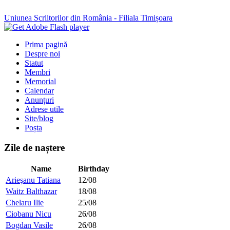
Uniunea Scriitorilor din România - Filiala Timișoara
Prima pagină
Despre noi
Statut
Membri
Memorial
Calendar
Anunțuri
Adrese utile
Site/blog
Poșta
Zile de naștere
Name
Birthday
Arieşanu Tatiana
12/08
Waitz Balthazar
18/08
Chelaru Ilie
25/08
Ciobanu Nicu
26/08
Bogdan Vasile
26/08