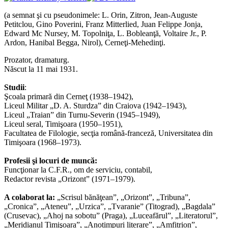
(a semnat şi cu pseudonimele: L. Orin, Zitron, Jean-Auguste
Petitclou, Gino Poverini, Franz Mitterlied, Juan Felippe Jonja,
Edward Mc Nursey, M. Topolniţa, L. Bobleanţă, Voltaire Jr., P.
Ardon, Hanibal Begga, Nirol), Cerneţi-Mehedinţi.
Prozator, dramaturg.
Născut la 11 mai 1931.
Studii
:
Şcoala primară din Cerneţ (1938–1942),
Liceul Militar „D. A. Sturdza” din Craiova (1942–1943),
Liceul „Traian” din Turnu-Severin (1945–1949),
Liceul seral, Timişoara (1950–1951),
Facultatea de Filologie, secţia română-franceză, Universitatea din
Timişoara (1968–1973).
Profesii şi locuri de muncă:
Funcţionar la C.F.R., om de serviciu, contabil,
Redactor revista „Orizont” (1971–1979).
A colaborat la:
„Scrisul bănăţean”, „Orizont”, „Tribuna”,
„Cronica”, „Ateneu”, „Urzica”, „Tvaranie” (Titograd), „Bagdala”
(Crusevac), „Ahoj na sobotu” (Praga), „Luceafărul”, „Literatorul”,
„Meridianul Timişoara”, „Anotimpuri literare”, „Amfitrion”,