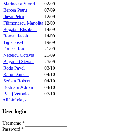
Marineasa Viorel
02/09
Bercea Petru
07/09
Iliesu Petru
12/09
Filimonescu Manolita
12/09
Bogatan Elisabeta
14/09
Roman Iacob
14/09
Tigla Josef
19/09
Drncea Ion
21/09
Nedelcu Octavia
21/09
Bugarski Stevan
25/09
Radu Pavel
03/10
Ratiu Daniela
04/10
Serban Robert
04/10
Bodnaru Adrian
04/10
Balaj Veronica
07/10
All birthdays
User login
Username
*
Password
*