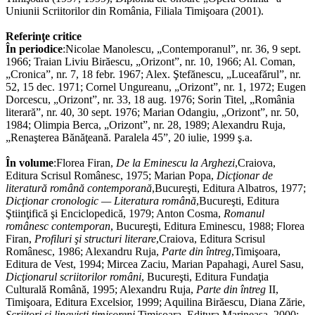
Uniunii Scriitorilor din România, Filiala Timişoara (2001).
Referinţe critice
În periodice
:Nicolae Manolescu, „Contemporanul”, nr. 36, 9 sept.
1966; Traian Liviu Birăescu, „Orizont”, nr. 10, 1966; Al. Coman,
„Cronica”, nr. 7, 18 febr. 1967; Alex. Ştefănescu, „Luceafărul”, nr.
52, 15 dec. 1971; Cornel Ungureanu, „Orizont”, nr. 1, 1972; Eugen
Dorcescu, „Orizont”, nr. 33, 18 aug. 1976; Sorin Titel, „România
literară”, nr. 40, 30 sept. 1976; Marian Odangiu, „Orizont”, nr. 50,
1984; Olimpia Berca, „Orizont”, nr. 28, 1989; Alexandru Ruja,
„Renaşterea Bănăţeană. Paralela 45”, 20 iulie, 1999 ş.a.
În volume
:Florea Firan,
De la Eminescu la Arghezi
,Craiova,
Editura Scrisul Românesc, 1975; Marian Popa,
Dicţionar de
literatură română contemporană
,Bucureşti, Editura Albatros, 1977;
Dicţionar cronologic — Literatura română
,Bucureşti, Editura
Ştiinţifică şi Enciclopedică, 1979; Anton Cosma,
Romanul
românesc contemporan
, Bucureşti, Editura Eminescu, 1988; Florea
Firan,
Profiluri şi structuri literare
,Craiova, Editura Scrisul
Românesc, 1986; Alexandru Ruja,
Parte din întreg
,Timişoara,
Editura de Vest, 1994; Mircea Zaciu, Marian Papahagi, Aurel Sasu,
Dicţionarul scriitorilor români
, Bucureşti, Editura Fundaţia
Culturală Română, 1995; Alexandru Ruja,
Parte din întreg
II,
Timişoara, Editura Excelsior, 1999; Aquilina Birăescu, Diana Zărie,
Scriitori şi lingvişti timişoreni
,Timişoara, Editura Marineasa, 2000;