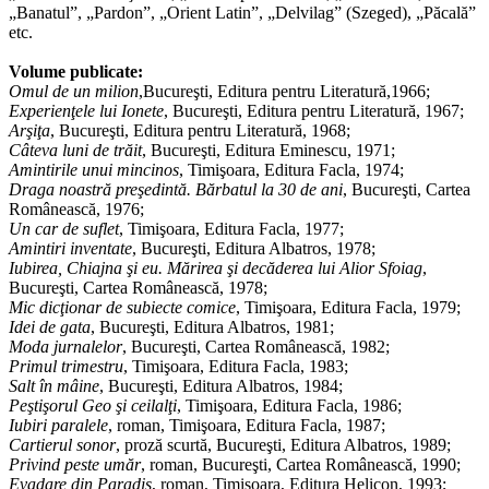
„Banatul”, „Pardon”, „Orient Latin”, „Delvilag” (Szeged), „Păcală”
etc.
Volume publicate:
Omul de un milion
,Bucureşti, Editura pentru Literatură,1966;
Experienţele lui Ionete
, Bucureşti, Editura pentru Literatură, 1967;
Arşiţa
, Bucureşti, Editura pentru Literatură, 1968;
Câteva luni de trăit
, Bucureşti, Editura Eminescu, 1971;
Amintirile unui mincinos
,
Timişoara, Editura Facla, 1974;
Draga noastră preşedintă. Bărbatul la 30 de ani
,
Bucureşti, Cartea
Românească, 1976;
Un car de suflet
,
Timişoara, Editura Facla, 1977;
Amintiri inventate
,
Bucureşti, Editura Albatros, 1978;
Iubirea
,
Chiajna şi eu. Mărirea şi decăderea lui Alior Sfoiag
,
Bucureşti, Cartea Românească, 1978;
Mic dicţionar de subiecte comice
,
Timişoara, Editura Facla, 1979;
Idei de gata
,
Bucureşti, Editura Albatros, 1981;
Moda jurnalelor
, Bucureşti, Cartea Românească, 1982;
Primul trimestru
, Timişoara, Editura Facla, 1983;
Salt în mâine
,
Bucureşti, Editura Albatros, 1984;
Peştişorul Geo şi ceilalţi
,
Timişoara, Editura Facla, 1986;
Iubiri paralele
, roman, Timişoara, Editura Facla, 1987;
Cartierul sonor
, proză scurtă, Bucureşti, Editura Albatros, 1989;
Privind peste umăr
, roman,
Bucureşti, Cartea Românească, 1990;
Evadare din Paradis
,
roman, Timişoara, Editura Helicon, 1993;