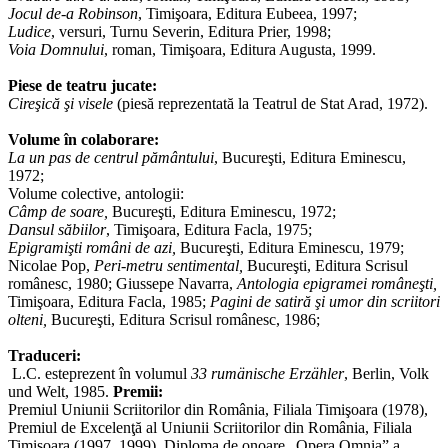
Jocul de-a Robinson
, Timişoara, Editura Eubeea, 1997;
Ludice
, versuri, Turnu Severin, Editura Prier, 1998;
Voia Domnului
,
roman, Timişoara, Editura Augusta, 1999.
Piese de teatru jucate:
Cireşică şi visele
(piesă reprezentată la
Teatrul de Stat Arad, 1972).
Volume în colaborare:
La un pas de centrul pământului
,
Bucureşti, Editura Eminescu,
1972;
Volume colective, antologii:
Câmp de soare
,
Bucureşti, Editura Eminescu, 1972;
Dansul săbiilor
,
Timişoara, Editura Facla, 1975;
Epigramişti români de azi
,
Bucureşti, Editura Eminescu, 1979;
Nicolae Pop,
Peri-metru sentimental,
Bucureşti, Editura Scrisul
românesc, 1980; Giussepe Navarra,
Antologia epigramei româneşti,
Timişoara, Editura Facla, 1985;
Pagini de satiră şi umor din scriitori
olteni
,
Bucureşti, Editura Scrisul românesc, 1986;
Traduceri:
L.C. esteprezent în volumul
33 rumänische Erzähler
, Berlin, Volk
und Welt, 1985.
Premii:
Premiul Uniunii Scriitorilor din România, Filiala Timişoara (1978),
Premiul de Excelenţă al Uniunii Scriitorilor din România, Filiala
Timişoara (1997, 1999), Diploma de onoare „Opera Omnia” a