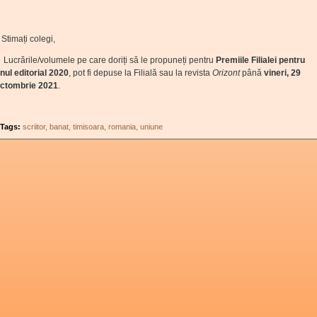
timați colegi,
ucrările/volumele pe care doriți să le propuneți pentru
Premiile Filialei pentru
nul editorial 2020
, pot fi depuse la Filială sau la revista
Orizont
până
vineri, 29
ctombrie 2021
.
Tags:
scriitor
banat
timisoara
romania
uniune