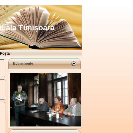
iliala Timișoara
Poșta
Evenimente