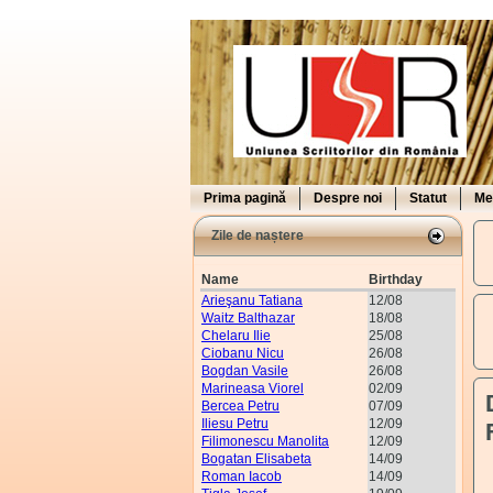
Prima pagină
Despre noi
Statut
Me
Zile de naștere
Name
Birthday
Arieşanu Tatiana
12/08
Waitz Balthazar
18/08
Chelaru Ilie
25/08
Ciobanu Nicu
26/08
Bogdan Vasile
26/08
Marineasa Viorel
02/09
Bercea Petru
07/09
Iliesu Petru
12/09
Filimonescu Manolita
12/09
Bogatan Elisabeta
14/09
Roman Iacob
14/09