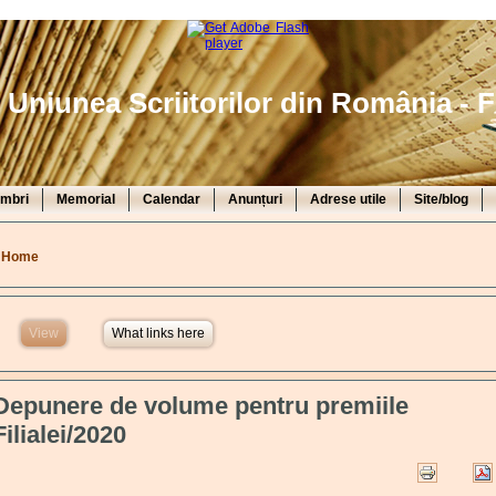
Uniunea Scriitorilor din România - F
mbri
Memorial
Calendar
Anunțuri
Adrese utile
Site/blog
You are here
Home
View
(active tab)
What links here
Depunere de volume pentru premiile
Filialei/2020