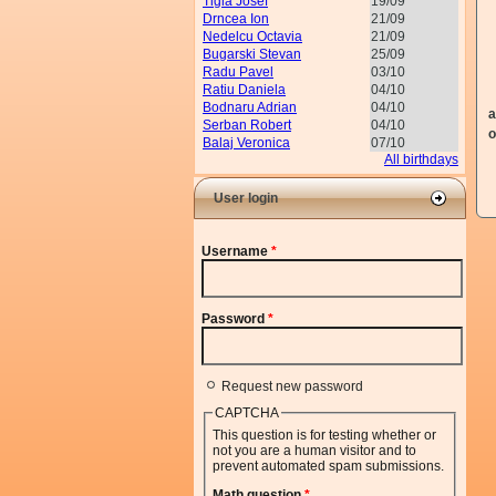
Tigla Josef
19/09
Drncea Ion
21/09
Nedelcu Octavia
21/09
Bugarski Stevan
25/09
S
Radu Pavel
03/10
Ratiu Daniela
04/10
L
Bodnaru Adrian
04/10
a
Serban Robert
04/10
o
Balaj Veronica
07/10
All birthdays
User login
Username
*
Password
*
Request new password
CAPTCHA
This question is for testing whether or
not you are a human visitor and to
prevent automated spam submissions.
Math question
*