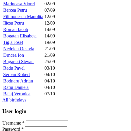
Marineasa Viorel
02/09
Bercea Petru
07/09
Filimonescu Manolita
12/09
Iliesu Petru
12/09
Roman Iacob
14/09
Bogatan Elisabeta
14/09
Tigla Josef
19/09
Nedelcu Octavia
21/09
Drncea Ion
21/09
Bugarski Stevan
25/09
Radu Pavel
03/10
Serban Robert
04/10
Bodnaru Adrian
04/10
Ratiu Daniela
04/10
Balaj Veronica
07/10
All birthdays
User login
Username
*
Password
*