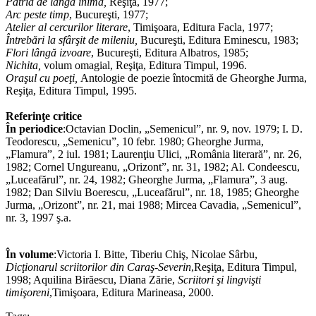
Patria de lângă inimă
,
Reşiţa, 1977;
Arc peste
timp
, Bucureşti, 1977;
Atelier al cercurilor literare
, Timişoara, Editura Facla, 1977;
Întrebări la sfârşit de mileniu
,
Bucureşti, Editura Eminescu, 1983;
Flori lângă izvoare
,
Bucureşti, Editura Albatros, 1985;
Nichita
,
volum omagial, Reşiţa, Editura Timpul, 1996.
Oraşul cu poeţi
,
Antologie de poezie întocmită de Gheorghe Jurma,
Reşiţa, Editura Timpul, 1995.
Referinţe critice
În periodice
:Octavian Doclin, „Semenicul”, nr. 9, nov. 1979; I. D.
Teodorescu, „Semenicu”, 10 febr. 1980; Gheorghe Jurma,
„Flamura”, 2 iul. 1981; Laurenţiu Ulici, „România literară”, nr. 26,
1982; Cornel Ungureanu, „Orizont”, nr. 31, 1982; Al. Condeescu,
„Luceafărul”, nr. 24, 1982; Gheorghe Jurma, „Flamura”, 3 aug.
1982; Dan Silviu Boerescu, „Luceafărul”, nr. 18, 1985; Gheorghe
Jurma, „Orizont”, nr. 21, mai 1988; Mircea Cavadia, „Semenicul”,
nr. 3, 1997 ş.a.
În volume
:Victoria I. Bitte, Tiberiu Chiş, Nicolae Sârbu,
Dicţionarul scriitorilor din Caraş-Severin
,Reşiţa, Editura Timpul,
1998; Aquilina Birăescu, Diana Zărie,
Scriitori şi lingvişti
timişoreni
,Timişoara, Editura Marineasa, 2000.