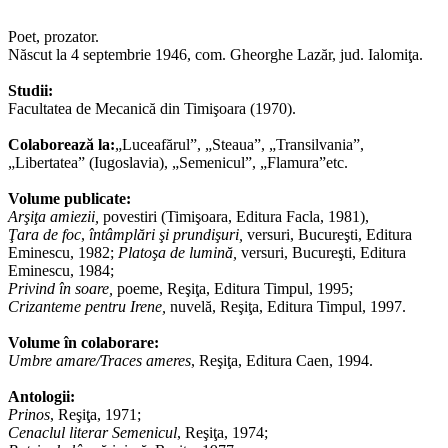
Poet, prozator.
Născut la 4 septembrie 1946, com. Gheorghe Lazăr, jud. Ialomiţa.
Studii:
Facultatea de Mecanică din Timişoara (1970).
Colaborează la:
„Luceafărul”, „Steaua”, „Transilvania”,
„Libertatea” (Iugoslavia), „Semenicul”, „Flamura”etc.
Volume publicate:
Arşiţa amiezii
,
povestiri (Timişoara, Editura Facla, 1981),
Ţara de foc
,
întâmplări şi prundişuri
,
versuri, Bucureşti, Editura
Eminescu, 1982;
Platoşa de lumină,
versuri, Bucureşti, Editura
Eminescu, 1984;
Privind în soare
,
poeme, Reşiţa, Editura Timpul, 1995;
Crizanteme pentru Irene
,
nuvelă, Reşiţa, Editura Timpul, 1997.
Volume în colaborare:
Umbre amare/Traces ameres
,
Reşiţa, Editura Caen, 1994.
Antologii:
Prinos
,
Reşiţa, 1971;
Cenaclul literar Semenicul
, Reşiţa, 1974;