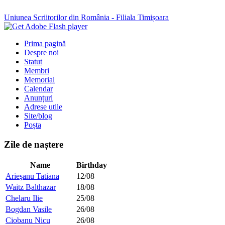
Uniunea Scriitorilor din România - Filiala Timișoara
Prima pagină
Despre noi
Statut
Membri
Memorial
Calendar
Anunțuri
Adrese utile
Site/blog
Poșta
Zile de naștere
Name
Birthday
Arieşanu Tatiana
12/08
Waitz Balthazar
18/08
Chelaru Ilie
25/08
Bogdan Vasile
26/08
Ciobanu Nicu
26/08