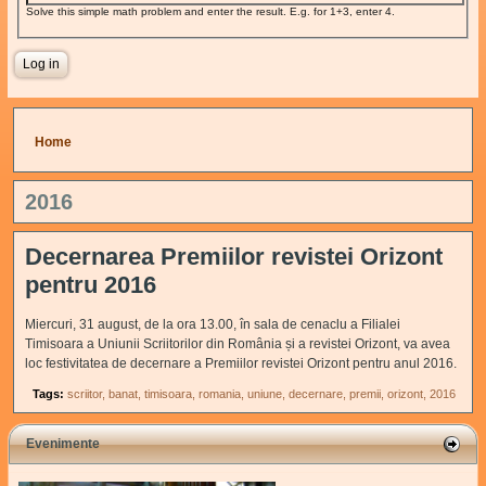
Solve this simple math problem and enter the result. E.g. for 1+3, enter 4.
You are here
Home
2016
Decernarea Premiilor revistei Orizont
pentru 2016
Miercuri, 31 august, de la ora 13.00, în sala de cenaclu a Filialei
Timisoara a Uniunii Scriitorilor din România și a revistei Orizont, va avea
loc festivitatea de decernare a Premiilor revistei Orizont pentru anul 2016.
Tags:
scriitor
banat
timisoara
romania
uniune
decernare
premii
orizont
2016
Evenimente