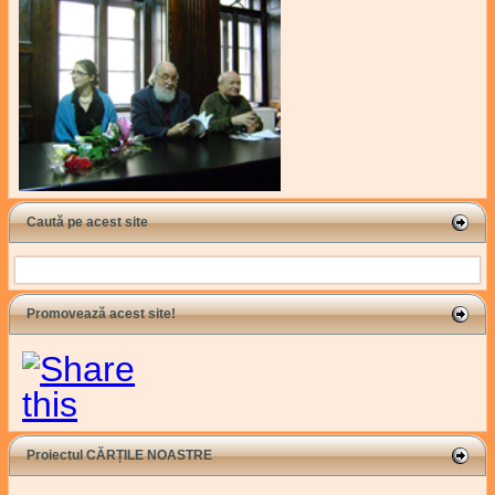
Caută pe acest site
Search
Promovează acest site!
Proiectul CĂRȚILE NOASTRE