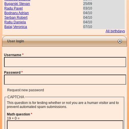
Bugarski Stevan
25/09
Radu Pavel
03/10
Bodnaru Adrian
04/10
Serban Robert
04/10
Ratiu Daniela
04/10
Balaj Veronica
07/10
All birthdays
User login
Username
*
Password
*
Request new password
CAPTCHA
This question is for testing whether or not you are a human visitor and to
prevent automated spam submissions.
Math question
*
19 + 0 =