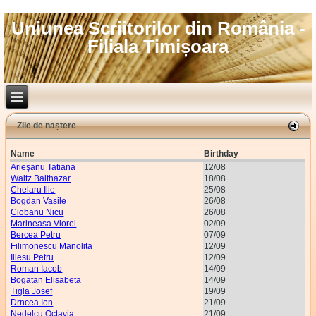
Uniunea Scriitorilor din România -
Filiala Timișoara
Zile de naștere
Name
Birthday
Arieşanu Tatiana
12/08
Waitz Balthazar
18/08
Chelaru Ilie
25/08
Bogdan Vasile
26/08
Ciobanu Nicu
26/08
Marineasa Viorel
02/09
Bercea Petru
07/09
Filimonescu Manolita
12/09
Iliesu Petru
12/09
Roman Iacob
14/09
Bogatan Elisabeta
14/09
Tigla Josef
19/09
Drncea Ion
21/09
Nedelcu Octavia
21/09