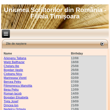
Uniunea Scriitorilor din România -
Filiala Timișoara
Zile de naștere
Name
Birthday
Arieşanu Tatiana
12/08
Waitz Balthazar
18/08
Chelaru Ilie
25/08
Bogdan Vasile
26/08
Ciobanu Nicu
26/08
Marineasa Viorel
02/09
Bercea Petru
07/09
Filimonescu Manolita
12/09
Iliesu Petru
12/09
Roman Iacob
14/09
Bogatan Elisabeta
14/09
Tigla Josef
19/09
Drncea Ion
21/09
Nedelcu Octavia
21/09