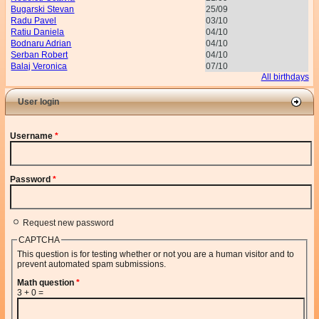
Bugarski Stevan
25/09
Radu Pavel
03/10
Ratiu Daniela
04/10
Bodnaru Adrian
04/10
Serban Robert
04/10
Balaj Veronica
07/10
All birthdays
User login
Username
*
Password
*
Request new password
CAPTCHA
This question is for testing whether or not you are a human visitor and to
prevent automated spam submissions.
Math question
*
3 + 0 =