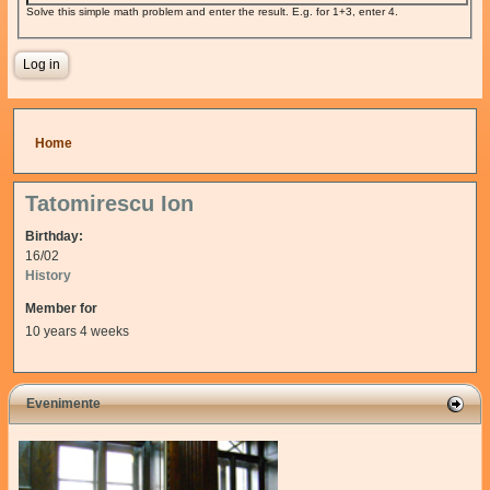
Solve this simple math problem and enter the result. E.g. for 1+3, enter 4.
You are here
Home
Tatomirescu Ion
Birthday:
16/02
History
Member for
10 years 4 weeks
Evenimente