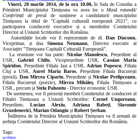
Vineri, 28 martie 2014, de la ora 10.00,
în Sala de Consiliu a
Primăriei Municipiului Timișoara va avea loc o
Masă rotundă/
Conferință de presă
de susținere a candidaturii muncipiului
Timișoara la titlul de ”Capitală culturală europeană 2021”, cu
participarea conducerii executive și a membrilor Comitetului
Director al Uniunii Scriitorilor din România.
Autoritățile locale vor fi reprezentate de dl.
Dan Diaconu
,
Viceprimar, și dna
Simona Neumann
, Director executiv al
Asociației ”Timișoara Capitală Culturală Europeană”.
La reuniune vor lua parte:
Nicolae Manolescu
, Președinte al
USR,
Gabriel Chifu
, Vicepreședinte USR,
Cassian Maria
Spiridon
, Președinte Filiala Iași a USR,
Adrian Popescu
, Filiala
Cluj a USR,
Aurel Maria Baros
, Președinte Filiala București
(proză),
Dan Mircea Cipariu
, Președinte și
Nicolae Prelipceanu
,
Filiala București (poezie),
Mircea Mihăieș
, Filiala Timișoara a
USR., precum și
Stela Pahontu
- Director economic USR.
De asemenea, vor fi prezenți membrii Comitetului de conducere al
Filialei Timișoara a Uniunii Scriitorilor:
Corne
l Ungureanu
,
Președinte,
Lucian Alexiu
,
Adriana Babeți
,
Slavomir
Gvozdenovici
,
Marian Odangiu
și
Robert Șerban
.
Întâlnirea de la Primăria Municipiului Timișoara va fi urmată de
ședința Comitetului Director al Uniunii Scriitorilor din România.
Tags:
scriitor