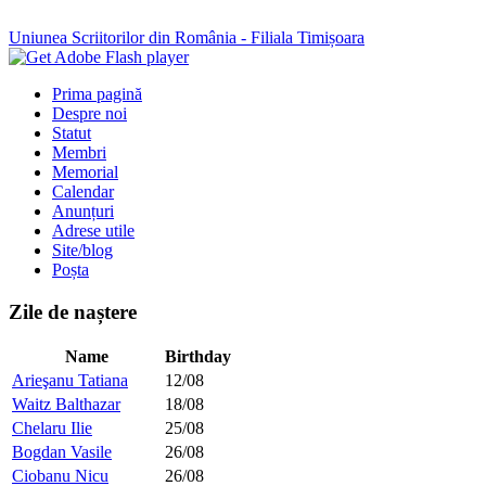
Uniunea Scriitorilor din România - Filiala Timișoara
Prima pagină
Despre noi
Statut
Membri
Memorial
Calendar
Anunțuri
Adrese utile
Site/blog
Poșta
Zile de naștere
Name
Birthday
Arieşanu Tatiana
12/08
Waitz Balthazar
18/08
Chelaru Ilie
25/08
Bogdan Vasile
26/08
Ciobanu Nicu
26/08