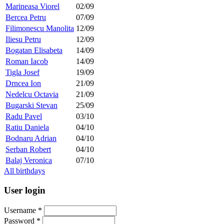
Marineasa Viorel
02/09
Bercea Petru
07/09
Filimonescu Manolita
12/09
Iliesu Petru
12/09
Bogatan Elisabeta
14/09
Roman Iacob
14/09
Tigla Josef
19/09
Drncea Ion
21/09
Nedelcu Octavia
21/09
Bugarski Stevan
25/09
Radu Pavel
03/10
Ratiu Daniela
04/10
Bodnaru Adrian
04/10
Serban Robert
04/10
Balaj Veronica
07/10
All birthdays
User login
Username
*
Password
*