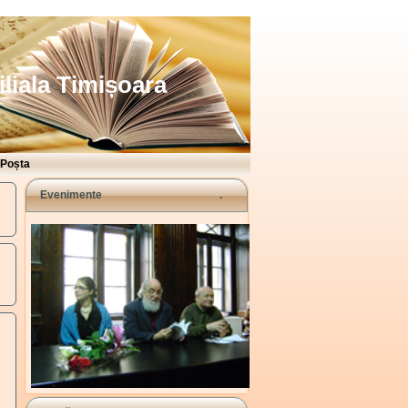
iliala Timișoara
Poșta
Evenimente