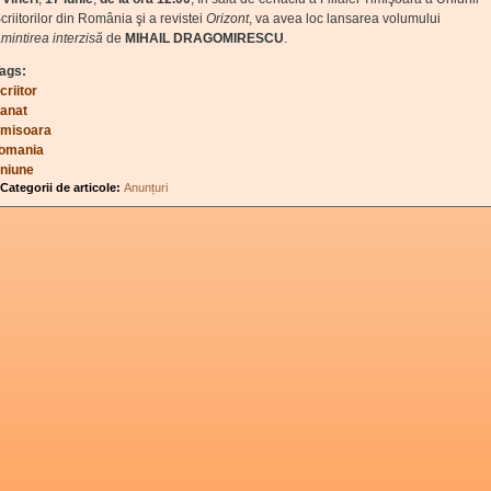
criitorilor din România şi a revistei
Orizont
, va avea loc lansarea volumului
mintirea interzisă
de
MIHAIL DRAGOMIRESCU
.
ags:
criitor
anat
imisoara
omania
niune
Categorii de articole:
Anunțuri