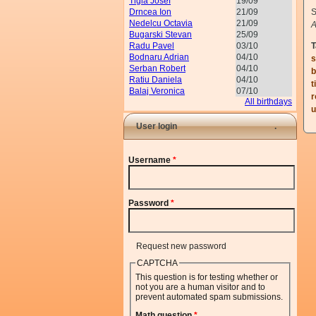
Tigla Josef
19/09
Drncea Ion
21/09
S
Nedelcu Octavia
21/09
A
Bugarski Stevan
25/09
Radu Pavel
03/10
T
Bodnaru Adrian
04/10
s
Serban Robert
04/10
b
Ratiu Daniela
04/10
t
Balaj Veronica
07/10
r
All birthdays
u
User login
Username
*
Password
*
Request new password
CAPTCHA
This question is for testing whether or
not you are a human visitor and to
prevent automated spam submissions.
Math question
*