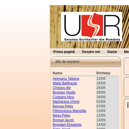
Prima pagină
Despre noi
Statut
Me
Zile de naștere
Name
Birthday
Arieşanu Tatiana
12/08
Waitz Balthazar
18/08
Chelaru Ilie
25/08
Bogdan Vasile
26/08
Ciobanu Nicu
26/08
Marineasa Viorel
02/09
Bercea Petru
07/09
Filimonescu Manolita
12/09
Iliesu Petru
12/09
Roman Iacob
14/09
Bogatan Elisabeta
14/09