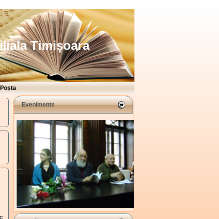
iliala Timișoara
Poșta
Evenimente
E