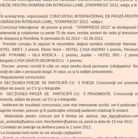
OEZIE PENTRU ROMÂNII DIN INTREAGA LUME „STARPRESS” 2012, ediţia a lll
.
n acelaşi timp, organizează CONCURSUL INTERNAŢIONAL DE PROZĂ PENT
OMÂNII DIN ÎNTREAGA LUME„ "STARPRESS” 2012 - ediţia l.
oncursul Intenaţional de poezie şi proză “STARPRESS 2012” se desfaşoară 
arteneriat şi colaborare cu peste 70 de ziare, reviste, posturi de radio şi televiziu
in diaspora şi România, în perioada 01.02.2012 – 01.06.2012.
remiile constau în sejururi în renumitele staţiuni turistice româneşti Mamaia
OTEL SIRET- 2 premii, Eforie Nord – HOTEL CASA ANDREI 1 premiu, Pensiu
AR- PYRAMID – VILA RODICA - 1 premiu, Jupiter – HOTEL RIO - 2 premi
angalia CASA SAVETA GEORGESCU - 1 premiu..
iecare premiu constă în câte un sejur pentru două persoane (câstigatorul fii
nsoţit de câte o persoană dragă în sejur, ca şi la ediţiile precedente).
egulamentul concursului:
A SECŢIUNEA POEZIE SE PARTICIPĂ CU 5 POEZII. Concurenţii vor prezent
lături de poezii, un CV şi o fotografie.
LA SECŢIUNEA PROZĂ SE PARTICIPĂ CU 5 FRAGMENTE. Concurenţii vo
rezenta, alături de proze, un CV şi o fotografie.
ndiferent de rezultatul concursului, cele mai interesante lucrări, vor fi publicate 
aginile revistei, precum şi în publicaţiile celorlalţi parteneri implicaţi în proiect.
aterialele pentru concurs pot fi trimise pe adresa: star_ligya@yahoo.co
un_andrada@yahoo.com; free3ymher@yahoo.ca, pană la data de 15 mai 2012.
omitetul de selecţie va delibera pana la 1 iunie 2012 .
a inceputul lunii iunie se vor anunţa caştigatorii.