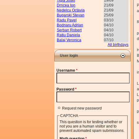
Tigla Josef
19/09
Drncea Ion
21/09
P
Nedelcu Octavia
21/09
a
Bugarski Stevan
25/09
Î
Radu Pavel
03/10
R
Bodnaru Adrian
04/10
C
Serban Robert
04/10
p
Ratiu Daniela
04/10
d
Balaj Veronica
07/10
P
All birthdays
H
User login
B
M
F
Username
*
i
R
L
a
Password
*
p
I
Request new password
p
CAPTCHA
M
This question is for testing whether or
s
not you are a human visitor and to
C
prevent automated spam submissions.
L
Math question
*