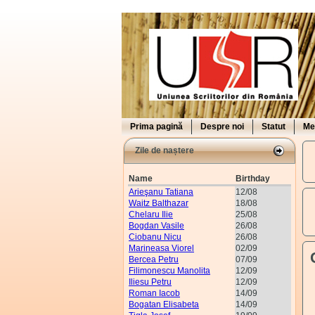
Prima pagină
Despre noi
Statut
Me
Zile de naștere
Name
Birthday
Arieşanu Tatiana
12/08
Waitz Balthazar
18/08
Chelaru Ilie
25/08
Bogdan Vasile
26/08
Ciobanu Nicu
26/08
Marineasa Viorel
02/09
Bercea Petru
07/09
Filimonescu Manolita
12/09
Iliesu Petru
12/09
Roman Iacob
14/09
Bogatan Elisabeta
14/09
R