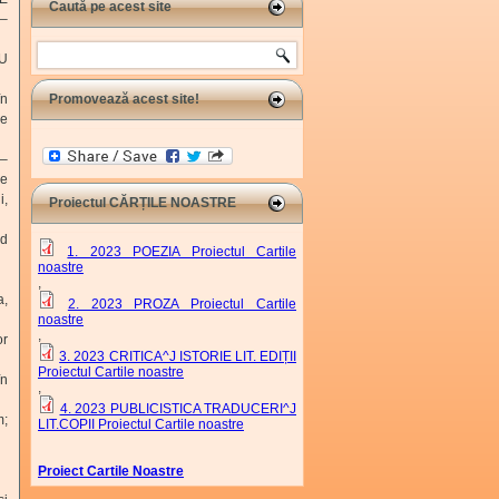
Caută pe acest site
 –
Search
RU
Promovează acest site!
în
ne
 –
ne
i,
Proiectul CĂRȚILE NOASTRE
nd
1. 2023 POEZIA Proiectul Cartile
noastre
,
a,
2. 2023 PROZA Proiectul Cartile
noastre
,
r
3. 2023 CRITICA^J ISTORIE LIT. EDIȚII
Proiectul Cartile noastre
în
,
4. 2023 PUBLICISTICA TRADUCERI^J
m;
LIT.COPII Proiectul Cartile noastre
Proiect Cartile Noastre