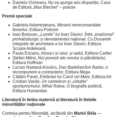
Daniela Vizireanu,
Nu va ajunge aici dispariția
, Casa
de Editură „Max Blecher” – poezie
Premii speciale
Gabriela Adameșteanu,
Meserii nerecomandate
femeilor
, Editura Polirom
Ioan Bolovan,
„Lumile” lui Ioan Slavici. Între „loialismul”
prohabsburgic și devotamentul național. Cu Dosarele
integrale de anchetare a lui Ioan Slavici
, Editura
Școala Ardeleană
Paula Erizanu,
Aicea-i și raiul, și iadul
, Editura Cartier
Ștefan Mitroi,
Noi povești ale cerului și pământului
,
Editura Hoffman
Lucian Nastasă-Kovács,
Dan Barbilian/Ion Barbu: o
recompunere a contrastelor
, Editura Mega
Cătălin Pavel,
Elefantul lui Carol cel Mare
, Editura Art
Cristian Vasile,
Un cameleon și „virtuțile”
oportunismului. Mihai Ralea. O biografie politică
,
Editura Humanitas
Literatură în limba maternă și literatură în limbile
minorităților naționale
Comisia pentru Minorități, alcătuită din
Markó Béla
—