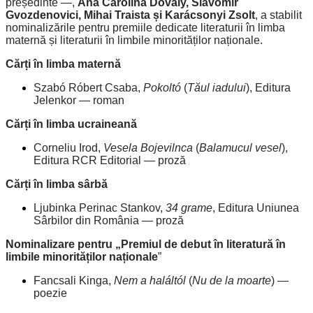
președinte —,
Ana Carolina Dovaly, Slavomir
Gvozdenovici, Mihai Traista și Karácsonyi Zsolt
, a stabilit
nominalizările pentru premiile dedicate literaturii în limba
maternă și literaturii în limbile minorităților naționale.
Cărți în limba maternă
Szabó Róbert Csaba,
Pokoltó
(
Tăul iadului
), Editura
Jelenkor — roman
Cărți în limba ucraineană
Corneliu Irod,
Vesela Bojevilnca
(
Balamucul vesel
),
Editura RCR Editorial — proză
Cărți în limba sârbă
Ljubinka Perinac Stankov,
34 grame
, Editura Uniunea
Sârbilor din România — proză
Nominalizare pentru „Premiul de debut în literatură în
limbile minorităților naționale
”
Fancsali Kinga,
Nem a haláltól
(
Nu de la moarte
) —
poezie