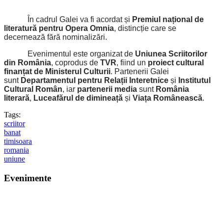
În cadrul Galei va fi acordat și
Premiul național de
literatură pentru Opera Omnia
, distincție care se
decernează fără nominalizări.
Evenimentul este organizat de
Uniunea Scriitorilor
din România
, coprodus de
TVR
, fiind un
proiect cultural
finanțat de Ministerul Culturii
. Partenerii Galei
sunt
Departamentul pentru Relații Interetnice
și
Institutul
Cultural Român
, iar
partenerii media
sunt
România
literară
,
Luceafărul de dimineață
și
Viața Românească
.
Tags:
scriitor
banat
timisoara
romania
uniune
Evenimente