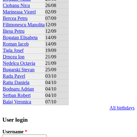
Ciobanu Nicu
26/08
Marineasa Viorel
02/09
Bercea Petru
07/09
Filimonescu Manolita
12/09
Iliesu Petru
12/09
Bogatan Elisabeta
14/09
Roman Iacob
14/09
Tigla Josef
19/09
Drncea Ion
21/09
Nedelcu Octavia
21/09
Bugarski Stevan
25/09
Radu Pavel
03/10
Ratiu Daniela
04/10
Bodnaru Adrian
04/10
Serban Robert
04/10
Balaj Veronica
07/10
All birthdays
User login
Username
*