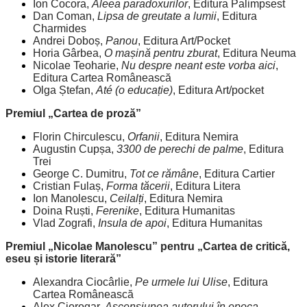
Ion Cocora,
Aleea paradoxurilor
, Editura Palimpsest
Dan Coman,
Lipsa de greutate a lumii
, Editura
Charmides
Andrei Doboș,
Panou
, Editura Art/Pocket
Horia Gârbea,
O mașină pentru zburat
, Editura Neuma
Nicolae Teoharie,
Nu despre neant este vorba aici
,
Editura Cartea Românească
Olga Ștefan,
Até (o educație)
, Editura Art/pocket
Premiul „Cartea de proză”
Florin Chirculescu,
Orfanii
, Editura Nemira
Augustin Cupșa,
3300 de perechi de palme
, Editura
Trei
George C. Dumitru,
Tot ce rămâne
, Editura Cartier
Cristian Fulaș,
Forma tăcerii
, Editura Litera
Ion Manolescu,
Ceilalți
, Editura Nemira
Doina Ruști,
Ferenike
, Editura Humanitas
Vlad Zografi,
Insula de apoi
, Editura Humanitas
Premiul „Nicolae Manolescu” pentru „Cartea de critică,
eseu și istorie literară”
Alexandra Ciocârlie,
Pe urmele lui Ulise
, Editura
Cartea Românească
Alex Ciorogar,
Ascensiunea autorului în epoca