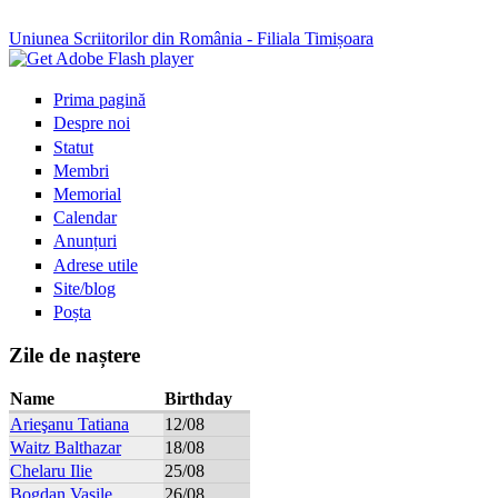
Uniunea Scriitorilor din România - Filiala Timișoara
Prima pagină
Despre noi
Statut
Membri
Memorial
Calendar
Anunțuri
Adrese utile
Site/blog
Poșta
Zile de naștere
Name
Birthday
Arieşanu Tatiana
12/08
Waitz Balthazar
18/08
Chelaru Ilie
25/08
Bogdan Vasile
26/08