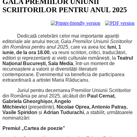
GALA PREMIILOR UNIUNII
SCRIITORILOR PENTRU ANUL 2025
Dedicată celebrării celor mai importante apariții
editoriale ale anului trecut, Gala
Premiilor Uniunii Scriitorilor
din România pentru anul 2025
, care va avea loc
luni, 1
iunie, de la ora 18.00
, va reuni scriitori, critici, traducători,
editori și reprezentanți ai vieții culturale românești, la
Teatrul
Național București, Sala Media
, într-un moment de
recunoaștere a valorii și diversității literaturii
contemporane.
Evenimentul va beneficia de participarea
extraordinară a artistei Maria Răducanu.
Juriul pentru decernarea Premiilor Uniunii Scriitorilor
din România pe anul 2025, alcătuit din
Paul Cernat,
Gabriela Gheorghișor, Angelo
Mitchievici
(președinte),
Nicolae Oprea, Antonio Patraș,
Vasile Spiridon
și
Adrian Tudurachi
, a stabilit, următoarele
nominalizări:
Premiul „Cartea de poezie”