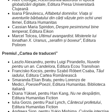
globalizării digitale
, Editura Presa Universitară
Clujeană
Ioana Pârvulescu,
Alfabetul domnilor. Viața și
aventurile bărbatului din cărți văzute prin ochii unei
femei
, Editura Humanitas
Cassian Maria Spiridon,
Despre pesimismul bine
temperat
, Editura Eikon
Marcel Tolcea,
Ultimul avangardist. Misterele lui
Ionathan X. Uranus, „serafim și boxeur”
, Editura
Polirom
Premiul „Cartea de traduceri”
Laszlo Alexandru, pentru Luigi Pirandello,
Nuvele
pentru un an. Candelora
, Editura Ecou Transilvan
Francisko Kocsis, pentru Szabó Róbert Csaba,
Tăul
iadului
, Editura Cartea Românească
Smaranda Elian Bratu, pentru Lorenzo de
Medici,
Poesie/Poezii
, Editura Humanitas. Biblioteca
italiană
Diana Yüksel, pentru Han Kang,
Nu ne despărțim
,
Editura Humanitas Fiction
Iulia Gorzo, pentru Paul Lynch,
Cântecul profetului
,
Editura Humanitas Fiction
Andreea Sion, pentru Yukio Mishima,
Culorile interzise
,