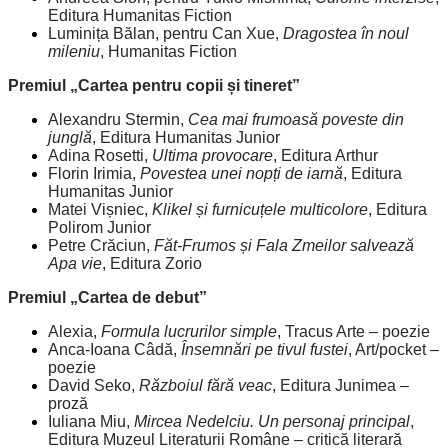
Editura Humanitas Fiction
Luminița Bălan, pentru Can Xue,
Dragostea în noul
mileniu
, Humanitas Fiction
Premiul „Cartea pentru copii și tineret”
Alexandru Stermin,
Cea mai frumoasă poveste din
junglă
, Editura Humanitas Junior
Adina Rosetti,
Ultima provocare
, Editura Arthur
Florin Irimia,
Povestea unei nopți de iarnă
, Editura
Humanitas Junior
Matei Vișniec,
Klikel și furnicuțele multicolore
, Editura
Polirom Junior
Petre Crăciun,
Făt-Frumos și Fala Zmeilor salvează
Apa vie
, Editura Zorio
Premiul „Cartea de debut”
Alexia,
Formula lucrurilor simple
, Tracus Arte – poezie
Anca-Ioana Câdă,
Însemnări pe tivul fustei
, Art/pocket –
poezie
David Seko,
Războiul fără veac
, Editura Junimea –
proză
Iuliana Miu,
Mircea Nedelciu. Un personaj principal
,
Editura Muzeul Literaturii Române – critică literară