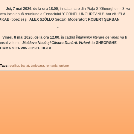
Joi, 7 mai 2026, de la ora 18.00
, în sala mare din Piața Sf.Gheorghe nr. 3, va
vea loc o nouă reuniune a Cenaclului ”CORNEL UNGUREANU”. Vor citi:
ELA
IAKAB
(poezie) și
ALEX SZÖLLÖ
(proză).
Moderator: ROBERT ȘERBAN
*
Vineri, 8 mai 2026, de la ora 12.00
, în cadrul
Întâlnirilor literare de vineri
va fi
ansat volumul
Moldova Nouă și Clisura Dunării. Viziuni
de
GHEORGHE
JURMA
și
ERWIN JOSEF ȚIGLA
Tags:
scriitor
banat
timisoara
romania
uniune