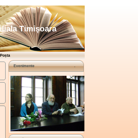
iliala Timișoara
Poșta
Evenimente