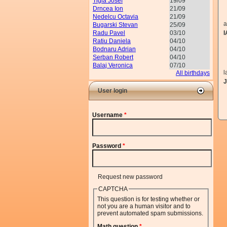
Tigla Josef
19/09
Drncea Ion
21/09
Nedelcu Octavia
21/09
a
Bugarski Stevan
25/09
Radu Pavel
03/10
Ratiu Daniela
04/10
Bodnaru Adrian
04/10
Serban Robert
04/10
Balaj Veronica
07/10
l
All birthdays
User login
Username
*
Password
*
Request new password
CAPTCHA
This question is for testing whether or
not you are a human visitor and to
prevent automated spam submissions.
Math question
*