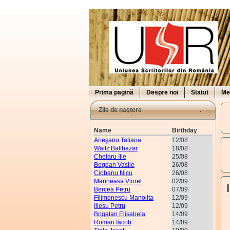
Prima pagină
Despre noi
Statut
Me
Zile de naștere
Name
Birthday
Arieşanu Tatiana
12/08
Waitz Balthazar
18/08
Chelaru Ilie
25/08
Bogdan Vasile
26/08
Ciobanu Nicu
26/08
Marineasa Viorel
02/09
Bercea Petru
07/09
Filimonescu Manolita
12/09
Iliesu Petru
12/09
Bogatan Elisabeta
14/09
Roman Iacob
14/09