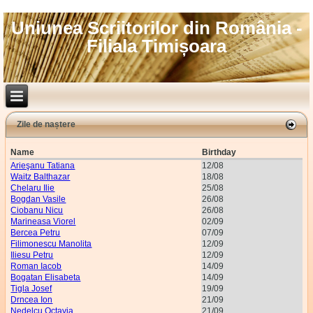
Uniunea Scriitorilor din România -
Filiala Timișoara
Zile de naștere
Name
Birthday
Arieşanu Tatiana
12/08
Waitz Balthazar
18/08
Chelaru Ilie
25/08
Bogdan Vasile
26/08
Ciobanu Nicu
26/08
Marineasa Viorel
02/09
Bercea Petru
07/09
Filimonescu Manolita
12/09
Iliesu Petru
12/09
Roman Iacob
14/09
Bogatan Elisabeta
14/09
Tigla Josef
19/09
Drncea Ion
21/09
Nedelcu Octavia
21/09