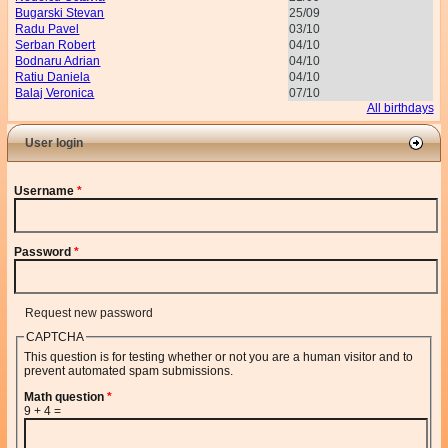
Bugarski Stevan
25/09
Radu Pavel
03/10
Serban Robert
04/10
Bodnaru Adrian
04/10
Ratiu Daniela
04/10
Balaj Veronica
07/10
All birthdays
User login
Username
*
Password
*
Request new password
CAPTCHA
This question is for testing whether or not you are a human visitor and to
prevent automated spam submissions.
Math question
*
9 + 4 =