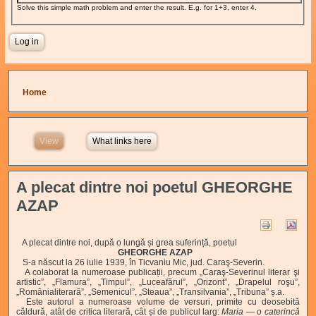
Solve this simple math problem and enter the result. E.g. for 1+3, enter 4.
You are here
Home
View
(active tab)
What links here
A plecat dintre noi poetul GHEORGHE
AZAP
A plecat dintre noi, după o lungă și grea suferință, poetul
GHEORGHE AZAP
S-a născut la 26 iulie 1939, în Ticvaniu Mic, jud. Caraş-Severin.
A colaborat la numeroase publicații, precum „Caraş-Severinul literar şi
artistic”, „Flamura”, „Timpul”, „Luceafărul”, „Orizont”, „Drapelul roşu”,
„Românialiterară”, „Semenicul”, „Steaua”, „Transilvania”, „Tribuna” ș.a.
Este autorul a numeroase volume de versuri, primite cu deosebită
căldură, atât de critica literară, cât și de publicul larg:
Maria — o caterincă