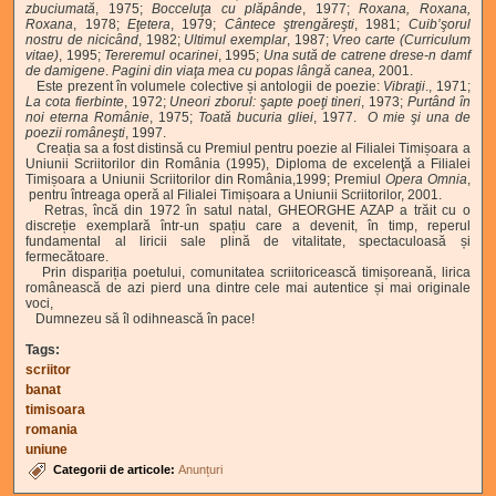
zbuciumată
, 1975;
Bocceluţa cu plăpânde
, 1977;
Roxana, Roxana,
Roxana
, 1978;
Eţetera
, 1979;
Cântece ştrengăreşti
, 1981;
Cuib’şorul
nostru de nicicând
, 1982;
Ultimul exemplar
, 1987;
Vreo carte (Curriculum
vitae)
, 1995;
Tereremul ocarinei
, 1995;
Una sută de catrene drese-n damf
de damigene
.
Pagini din viaţa mea cu popas lângă canea,
2001.
Este prezent în volumele colective și antologii de poezie:
Vibraţii
., 1971;
La cota fierbinte
, 1972;
Uneori zborul: şapte poeţi tineri
, 1973;
Purtând în
noi eterna Românie
, 1975;
Toată bucuria gliei
, 1977.
O mie şi una de
poezii româneşti
, 1997.
Creația sa a fost distinsă cu Premiul pentru poezie al Filialei Timișoara a
Uniunii Scriitorilor din România (1995), Diploma de excelenţă a Filialei
Timișoara a Uniunii Scriitorilor din România,1999; Premiul
Opera Omnia
,
pentru întreaga operă al Filialei Timișoara a Uniunii Scriitorilor, 2001.
Retras, încă din 1972 în satul natal, GHEORGHE AZAP a trăit cu o
discreție exemplară într-un spațiu care a devenit, în timp, reperul
fundamental al liricii sale plină de vitalitate, spectaculoasă și
fermecătoare.
Prin dispariția poetului, comunitatea scriitoricească timișoreană, lirica
românească de azi pierd una dintre cele mai autentice și mai originale
voci,
Dumnezeu să îl odihnească în pace!
Tags:
scriitor
banat
timisoara
romania
uniune
Categorii de articole:
Anunțuri