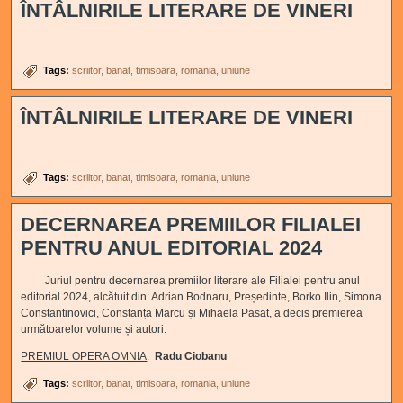
ÎNTÂLNIRILE LITERARE DE VINERI
Tags:
scriitor
banat
timisoara
romania
uniune
ÎNTÂLNIRILE LITERARE DE VINERI
Tags:
scriitor
banat
timisoara
romania
uniune
DECERNAREA PREMIILOR FILIALEI
PENTRU ANUL EDITORIAL 2024
Juriul pentru decernarea premiilor literare ale Filialei pentru anul
editorial 2024, alcătuit din: Adrian Bodnaru, Președinte, Borko Ilin, Simona
Constantinovici, Constanța Marcu și Mihaela Pasat, a decis premierea
următoarelor volume și autori:
PREMIUL OPERA OMNIA
:
Radu Ciobanu
Tags:
scriitor
banat
timisoara
romania
uniune