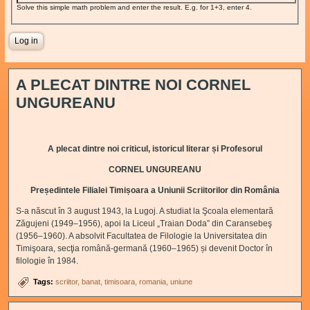
Solve this simple math problem and enter the result. E.g. for 1+3, enter 4.
A PLECAT DINTRE NOI CORNEL
UNGUREANU
A plecat dintre noi criticul, istoricul literar și Profesorul
CORNEL UNGUREANU
Președintele Filialei Timișoara a Uniunii Scriitorilor din România
S-a născut în
3 august 1943, la Lugoj. A studiat la Şcoala elementară
Zăgujeni (1949–1956), apoi la Liceul „Traian Doda” din Caransebeş
(1956–1960). A absolvit Facultatea de Filologie la Universitatea din
Timişoara, secţia română-germană (1960–1965) și devenit Doctor în
filologie în 1984.
Tags:
scriitor
banat
timisoara
romania
uniune