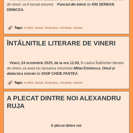
de vineri,
va fi lansat volumul
Punctul din inimă
de
ION ȘERBAN
DRINCEA.
Tags:
scriitor
banat
timisoara
romania
uniune
ÎNTÂLNITILE LITERARE DE VINERI
Vineri, 24 octombrie 2025, de la ora 12.00,
în cadrul
Întâlnirilor literare
de vineri
,
va avea loc lansarea volumului
Mihai Eminescu. Omul și
dialectica istoriei
de
IOSIF CHEIE PANTEA
Tags:
scriitor
banat
timisoara
romania
uniune
A PLECAT DINTRE NOI ALEXANDRU
RUJA
A plecat dintre noi