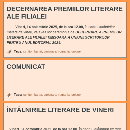
DECERNAREA PREMIILOR LITERARE
ALE FILIALEI
Vineri, 14 noiembrie 2025, de la ora 12.00,
în cadrul
Întâlnirilor
literare de vineri
, va avea loc
ceremonia de
DECERNARE A PREMIILOR
LITERARE ALE FILIALEI TIMIȘOARA A UNIUNII SCRIITORILOR
PENTRU ANUL EDITORIAL 2024.
Tags:
scriitor
banat
timisoara
romania
uniune
COMUNICAT
Tags:
scriitor
banat
timisoara
romania
uniune
ÎNTÂLNIRILE LITERARE DE VINERI
Vineri, 31 octombrie 2025, de la ora 12.00,
în cadrul
Întâlnirilor literare