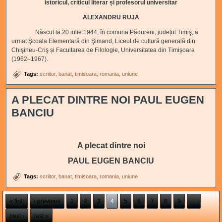
istoricul, criticul literar și profesorul universitar
ALEXANDRU RUJA
Născut la 20 iulie 1944, în comuna Pădureni, județul Timiş, a
urmat Şcoala Elementară din Şimand, Liceul de cultură generală din
Chişineu-Criş și Facultarea de Filologie, Universitatea din Timişoara
(1962–1967).
Tags:
scriitor
banat
timisoara
romania
uniune
A PLECAT DINTRE NOI PAUL EUGEN
BANCIU
A plecat dintre noi
PAUL EUGEN BANCIU
Tags:
scriitor
banat
timisoara
romania
uniune
Pages
« first
‹ previous
1
2
3
4
5
6
7
8
9
…
next ›
last »