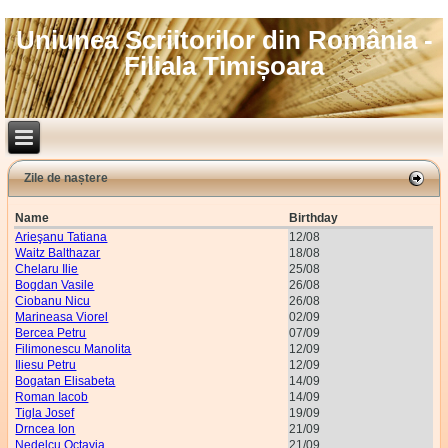
Uniunea Scriitorilor din România -
Filiala Timișoara
Zile de naștere
Name
Birthday
Arieşanu Tatiana
12/08
Waitz Balthazar
18/08
Chelaru Ilie
25/08
Bogdan Vasile
26/08
Ciobanu Nicu
26/08
Marineasa Viorel
02/09
Bercea Petru
07/09
Filimonescu Manolita
12/09
Iliesu Petru
12/09
Bogatan Elisabeta
14/09
Roman Iacob
14/09
Tigla Josef
19/09
Drncea Ion
21/09
Nedelcu Octavia
21/09