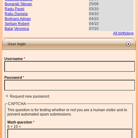
Bugarski Stevan
25/09
Radu Pavel
03/10
Ratiu Daniela
04/10
Bodnaru Adrian
04/10
Serban Robert
04/10
Balaj Veronica
07/10
All birthdays
User login
Username
*
Password
*
Request new password
CAPTCHA
This question is for testing whether or not you are a human visitor and to
prevent automated spam submissions.
Math question
*
6 + 10 =