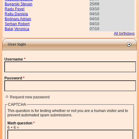
Bugarski Stevan
25/09
Radu Pavel
03/10
Ratiu Daniela
04/10
Bodnaru Adrian
04/10
Serban Robert
04/10
Balaj Veronica
07/10
All birthdays
User login
Username
*
Password
*
Request new password
CAPTCHA
This question is for testing whether or not you are a human visitor and to
prevent automated spam submissions.
Math question
*
6 + 6 =