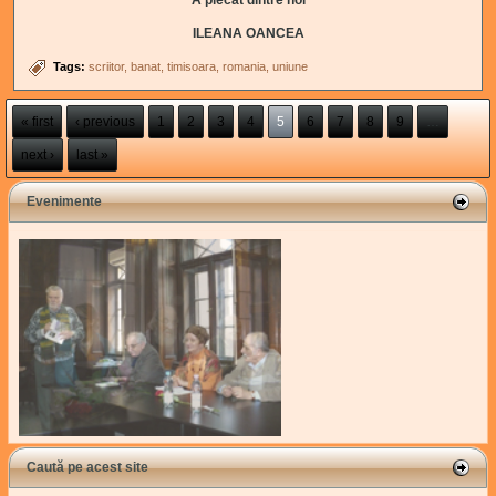
A plecat dintre noi
ILEANA OANCEA
Tags:
scriitor
banat
timisoara
romania
uniune
Pages
« first
‹ previous
1
2
3
4
5
6
7
8
9
…
next ›
last »
Evenimente
Caută pe acest site