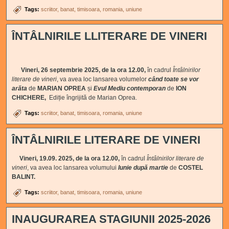
Tags:
scriitor
banat
timisoara
romania
uniune
ÎNTÂLNIRILE LLITERARE DE VINERI
Vineri, 26 septembrie 2025, de la ora 12.00,
în cadrul
Întâlnirilor
literare de vineri
, va avea loc lansarea volumelor
când toate se vor
arăta
de
MARIAN OPREA
și
Evul Mediu contemporan
de
ION
CHICHERE,
Ediție îngrijită de Marian Oprea.
Tags:
scriitor
banat
timisoara
romania
uniune
ÎNTÂLNIRILE LITERARE DE VINERI
Vineri, 19.09. 2025, de la ora 12.00,
în cadrul
Întâlnirilor literare de
vineri
, va avea loc
lansarea volumului
Iunie după martie
de
COSTEL
BALINT.
Tags:
scriitor
banat
timisoara
romania
uniune
INAUGURAREA STAGIUNII 2025-2026