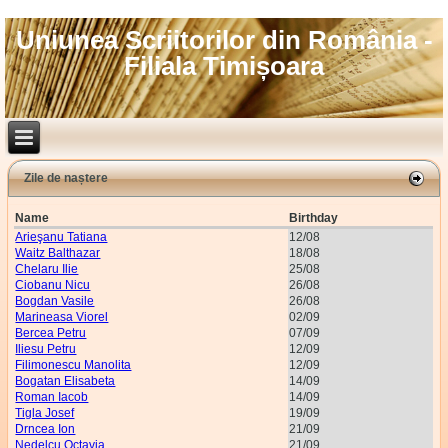
Uniunea Scriitorilor din România -
Filiala Timișoara
Zile de naștere
Name
Birthday
Arieşanu Tatiana
12/08
Waitz Balthazar
18/08
Chelaru Ilie
25/08
Ciobanu Nicu
26/08
Bogdan Vasile
26/08
Marineasa Viorel
02/09
Bercea Petru
07/09
Iliesu Petru
12/09
Filimonescu Manolita
12/09
Bogatan Elisabeta
14/09
Roman Iacob
14/09
Tigla Josef
19/09
Drncea Ion
21/09
Nedelcu Octavia
21/09