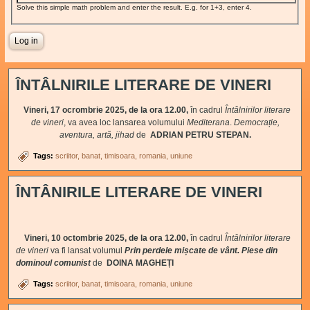
Solve this simple math problem and enter the result. E.g. for 1+3, enter 4.
ÎNTÂLNIRILE LITERARE DE VINERI
Vineri, 17 ocrombrie 2025, de la ora 12.00,
în cadrul
Întâlnirilor literare
de vineri
, va avea loc lansarea volumului
Mediterana
.
Democrație,
aventura, artă, jihad
de
ADRIAN PETRU STEPAN.
Tags:
scriitor
banat
timisoara
romania
uniune
ÎNTÂNIRILE LITERARE DE VINERI
Vineri, 10 octombrie 2025, de la ora 12.00,
în cadrul
Întâlnirilor literare
de vineri
va fi lansat volumul
Prin perdele mișcate de vânt. Piese din
dominoul comunist
de
DOINA MAGHEȚI
Tags:
scriitor
banat
timisoara
romania
uniune