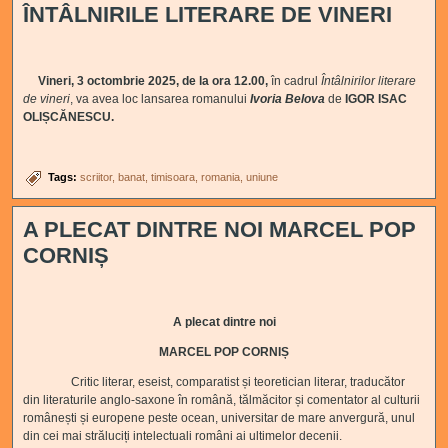
ÎNTÂLNIRILE LITERARE DE VINERI
Vineri, 3 octombrie 2025, de la ora 12.00,
în cadrul
Întâlnirilor literare
de vineri
, va avea loc lansarea romanului
Ivoria Belova
de
IGOR ISAC
OLIȘCĂNESCU.
Tags:
scriitor
banat
timisoara
romania
uniune
A PLECAT DINTRE NOI MARCEL POP
CORNIȘ
A plecat dintre noi
MARCEL POP CORNIȘ
Critic literar, eseist, comparatist și teoretician literar, traducător
din literaturile anglo-saxone în română, tălmăcitor și comentator al culturii
românești și europene peste ocean, universitar de mare anvergură, unul
din cei mai străluciți intelectuali români ai ultimelor decenii.