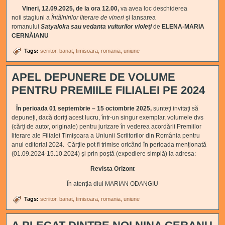
Vineri, 12.09.2025, de la ora 12.00,
va avea loc deschiderea
noii stagiuni a
Întâlnirilor literare de vineri
și lansarea
romanului
Satyaloka sau vedanta vulturilor violeți
de
ELENA-MARIA
CERNĂIANU
Tags:
scriitor
banat
timisoara
romania
uniune
APEL DEPUNERE DE VOLUME
PENTRU PREMIILE FILIALEI PE 2024
În perioada 01 septembrie – 15 octombrie 2025,
sunteți invitați să
depuneți, dacă doriți acest lucru, într-un singur exemplar, volumele dvs
(cărți de autor, originale) pentru jurizare în vederea acordării Premiilor
literare ale Filialei Timișoara a Uniunii Scriitorilor din România pentru
anul editorial 2024. Cărțile pot fi trimise oricând în perioada menționată
(01.09.2024-15.10.2024) și prin poștă (expediere simplă) la adresa:
Revista Orizont
În atenția dlui MARIAN ODANGIU
Tags:
scriitor
banat
timisoara
romania
uniune