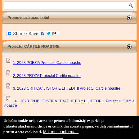
Search
Promovează acest site!
Proiectul CĂRȚILE NOASTRE
1. 2023 POEZIA Proiectul Cartile noastre
,
2. 2023 PROZA Proiectul Cartile noastre
,
3. 2023 CRITICA^J ISTORIE LIT. EDIȚII Proiectul Cartile noastre
,
4. 2023 PUBLICISTICA TRADUCERI^J LIT.COPII Proiectul Cartile
noastre
Proiect Cartile Noastre
Utilizăm cookie-uri pe acest site pentru a îmbunătăți experiența
utilizatorului
.Făcând clic pe orice link din această pagină, vă dați consimțământul
Mai multe informatii
pentru a seta cookie-uri.
Site realizat de:
Duşan Baiski
(link is external)
(tehnic) și
Marian Odangiu
(link is external)
(conținut)
Copyright 2011-2021 Uniunea Scriitorilor din România, Filiala Timișoara.