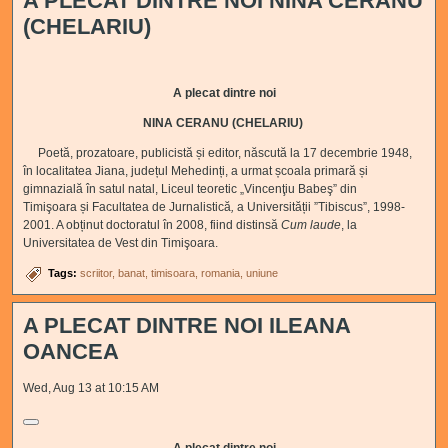
A PLECAT DINTRE NOI NINA CERANU
(CHELARIU)
A plecat dintre noi
NINA CERANU (CHELARIU)
Poetă, prozatoare, publicistă și editor, născută la 17 decembrie 1948,
în localitatea Jiana, județul Mehedinți, a urmat școala primară și
gimnazială în satul natal, Liceul teoretic „Vincenţiu Babeş” din
Timişoara
și
Facultatea de Jurnalistică
,
a Universității ”Tibiscus”, 1998-
2001. A obținut doctoratul în 2008, fiind distinsă
Cum laude
, la
Universitatea de Vest din Timişoara.
Tags:
scriitor
banat
timisoara
romania
uniune
A PLECAT DINTRE NOI ILEANA
OANCEA
Wed, Aug 13 at 10:15 AM