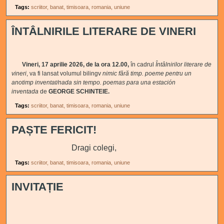
Tags:
scriitor
banat
timisoara
romania
uniune
ÎNTÂLNIRILE LITERARE DE VINERI
Vineri, 17 aprilie 2026, de la ora 12.00,
în cadrul
Întâlnirilor literare de
vineri
, va fi lansat volumul bilingv
nimic fără timp. poeme pentru un
anotimp inventat/nada sin tempo. poemas para una
estación
inventada
de
GEORGE SCHINTEIE
.
Tags:
scriitor
banat
timisoara
romania
uniune
PAȘTE FERICIT!
Dragi
colegi,
Tags:
scriitor
banat
timisoara
romania
uniune
INVITAȚIE