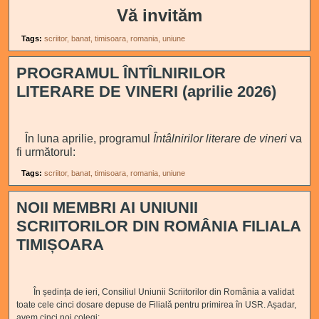
Vă invităm
Tags:
scriitor
banat
timisoara
romania
uniune
PROGRAMUL ÎNTÎLNIRILOR
LITERARE DE VINERI (aprilie 2026)
În luna aprilie, programul
Întâlnirilor literare de vineri
va
fi următorul:
Tags:
scriitor
banat
timisoara
romania
uniune
NOII MEMBRI AI UNIUNII
SCRIITORILOR DIN ROMÂNIA FILIALA
TIMIȘOARA
În ședința de ieri, Consiliul Uniunii Scriitorilor din România a validat
toate cele cinci dosare depuse de Filială pentru primirea în USR. Așadar,
avem cinci noi colegi: