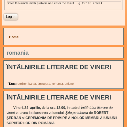
Solve this simple math problem and enter the result. E.g. for 1+3, enter 4.
You are here
Home
romania
ÎNTÂLNIRILE LITERARE DE VINERI
Tags:
scriitor
banat
timisoara
romania
uniune
ÎNTÂLNIRILE LITERARE DE VINERI
Vineri, 24 aprilie, de la ora 12.00,
în cadrul
Întâlnirilor literare de
vineri
va avea loc lansarea volumuluil
Știu pe cineva
de
ROBERT
ȘERBAN
și
CEREMONIA DE PRIMIRE A NOILOR MEMBRI AI UNIUNII
SCRIITORILOR DIN ROMÂNIA