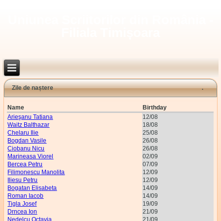
Uniunea Scriitorilor din România -
Filiala Timișoara
Zile de naștere
Name
Birthday
Arieşanu Tatiana
12/08
Waitz Balthazar
18/08
Chelaru Ilie
25/08
Bogdan Vasile
26/08
Ciobanu Nicu
26/08
Marineasa Viorel
02/09
Bercea Petru
07/09
Filimonescu Manolita
12/09
Iliesu Petru
12/09
Bogatan Elisabeta
14/09
Roman Iacob
14/09
Tigla Josef
19/09
Drncea Ion
21/09
Nedelcu Octavia
21/09