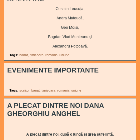
Cosmin Leucuța,
Andra Mateucă,
Geo Moisi,
Bogdan Vlad Munteanu și
Alexandru Potcoavă.
Tags:
banat
timisoara
romania
uniune
EVENIMENTE IMPORTANTE
Tags:
scriitor
banat
timisoara
romania
uniune
A PLECAT DINTRE NOI DANA
GHEORGHIU ANGHEL
A plecat dintre noi, după o lungă și grea suferință,