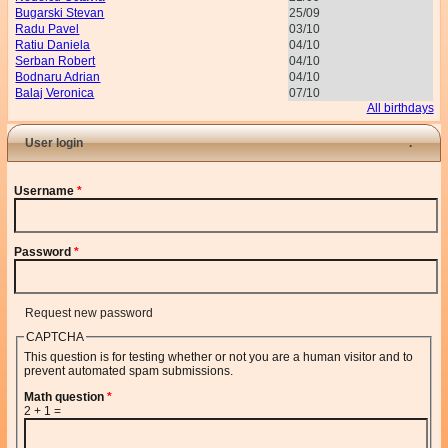
Bugarski Stevan
25/09
Radu Pavel
03/10
Ratiu Daniela
04/10
Serban Robert
04/10
Bodnaru Adrian
04/10
Balaj Veronica
07/10
All birthdays
User login
Username
*
Password
*
Request new password
CAPTCHA
This question is for testing whether or not you are a human visitor and to
prevent automated spam submissions.
Math question
*
2 + 1 =