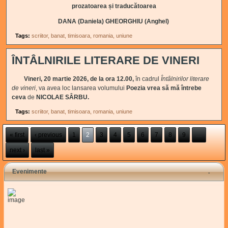
prozatoarea și traducătoarea
DANA (Daniela) GHEORGHIU (Anghel)
Tags:
scriitor
banat
timisoara
romania
uniune
ÎNTÂLNIRILE LITERARE DE VINERI
Vineri, 20 martie 2026, de la ora 12.00,
în cadrul
Întâlnirilor literare
de vineri
, va avea loc lansarea volumului
Poezia vrea să mă întrebe
ceva
de
NICOLAE SÂRBU.
Tags:
scriitor
banat
timisoara
romania
uniune
Pages
« first
‹ previous
1
2
3
4
5
6
7
8
9
…
next ›
last »
Evenimente