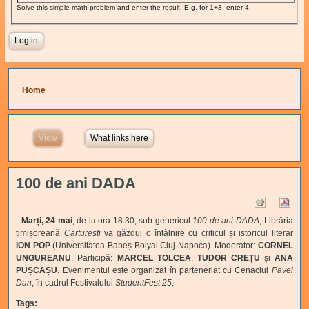
Solve this simple math problem and enter the result. E.g. for 1+3, enter 4.
You are here
Home
View
(active tab)
What links here
100 de ani DADA
Marți, 24 mai
, de la ora 18.30, sub genericul
100 de ani DADA
, Librăria
timișoreană
Cărturești
va găzdui o întâlnire cu criticul și istoricul literar
ION POP
(Universitatea Babeș-Bolyai Cluj Napoca). Moderator:
CORNEL
UNGUREANU
. Participă:
MARCEL TOLCEA
,
TUDOR CREȚU
și
ANA
PUȘCAȘU
. Evenimentul este organizat în parteneriat cu Cenaclul
Pavel
Dan
, în cadrul Festivalului
StudentFest 25
.
Tags: