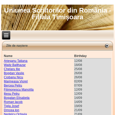
Uniunea Scriitorilor din România -
Filiala Timișoara
Zile de naștere
Name
Birthday
Arieşanu Tatiana
12/08
Waitz Balthazar
18/08
Chelaru Ilie
25/08
Bogdan Vasile
26/08
Ciobanu Nicu
26/08
Marineasa Viorel
02/09
Bercea Petru
07/09
Filimonescu Manolita
12/09
Iliesu Petru
12/09
Bogatan Elisabeta
14/09
Roman Iacob
14/09
Tigla Josef
19/09
Drncea Ion
21/09
Nedelcu Octavia
21/09