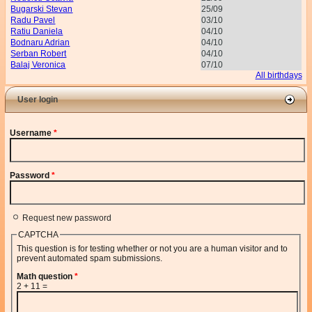
Bugarski Stevan
25/09
Radu Pavel
03/10
Ratiu Daniela
04/10
Bodnaru Adrian
04/10
Serban Robert
04/10
Balaj Veronica
07/10
All birthdays
User login
Username
*
Password
*
Request new password
CAPTCHA
This question is for testing whether or not you are a human visitor and to
prevent automated spam submissions.
Math question
*
2 + 11 =