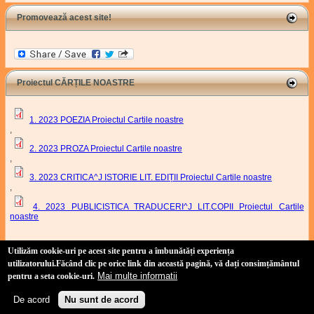
Promovează acest site!
Proiectul CĂRȚILE NOASTRE
1. 2023 POEZIA Proiectul Cartile noastre
,
2. 2023 PROZA Proiectul Cartile noastre
,
3. 2023 CRITICA^J ISTORIE LIT. EDIȚII Proiectul Cartile noastre
,
4. 2023 PUBLICISTICA TRADUCERI^J LIT.COPII Proiectul Cartile
noastre
Proiect Cartile Noastre
Utilizăm cookie-uri pe acest site pentru a îmbunătăți experiența
utilizatorului
.Făcând clic pe orice link din această pagină, vă dați consimțământul
Mai multe informatii
pentru a seta cookie-uri.
Site realizat de:
Duşan Baiski
(link is external)
(tehnic) și
Marian Odangiu
(link is external)
(conținut)
Copyright 2011-2021 Uniunea Scriitorilor din România, Filiala Timișoara.
De acord
Nu sunt de acord
Politică de confidențialitate
-
Politică privind fișierele cookies
4Us Consulting
(link is external)