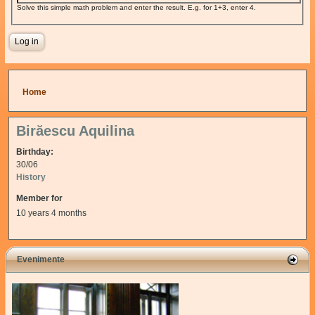
Solve this simple math problem and enter the result. E.g. for 1+3, enter 4.
You are here
Home
Birăescu Aquilina
Birthday:
30/06
History
Member for
10 years 4 months
Evenimente