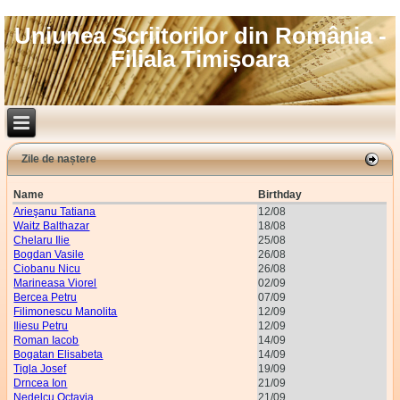
Uniunea Scriitorilor din România -
Filiala Timișoara
Zile de naștere
Name
Birthday
Arieşanu Tatiana
12/08
Waitz Balthazar
18/08
Chelaru Ilie
25/08
Bogdan Vasile
26/08
Ciobanu Nicu
26/08
Marineasa Viorel
02/09
Bercea Petru
07/09
Filimonescu Manolita
12/09
Iliesu Petru
12/09
Roman Iacob
14/09
Bogatan Elisabeta
14/09
Tigla Josef
19/09
Drncea Ion
21/09
Nedelcu Octavia
21/09