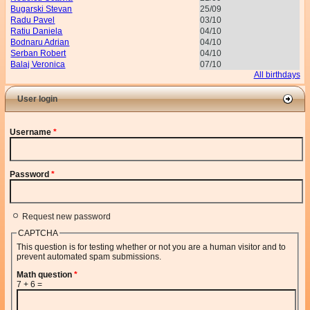
Bugarski Stevan
25/09
Radu Pavel
03/10
Ratiu Daniela
04/10
Bodnaru Adrian
04/10
Serban Robert
04/10
Balaj Veronica
07/10
All birthdays
User login
Username
*
Password
*
Request new password
CAPTCHA
This question is for testing whether or not you are a human visitor and to
prevent automated spam submissions.
Math question
*
7 + 6 =