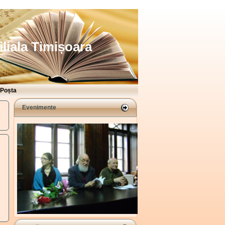
iliala Timișoara
Poșta
Evenimente