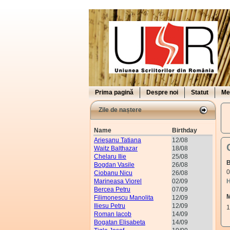
Prima pagină
Despre noi
Statut
Me
Zile de naștere
Name
Birthday
Arieşanu Tatiana
12/08
Waitz Balthazar
18/08
Chelaru Ilie
25/08
B
Bogdan Vasile
26/08
0
Ciobanu Nicu
26/08
Marineasa Viorel
02/09
H
Bercea Petru
07/09
M
Filimonescu Manolita
12/09
Iliesu Petru
12/09
1
Roman Iacob
14/09
Bogatan Elisabeta
14/09