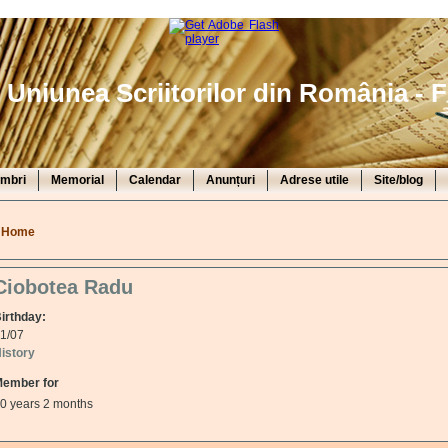
Uniunea Scriitorilor din România - F
mbri
Memorial
Calendar
Anunțuri
Adrese utile
Site/blog
You are here
Home
Ciobotea Radu
irthday:
1/07
istory
ember for
0 years 2 months