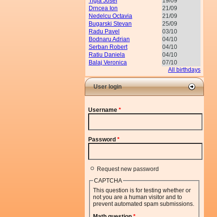
Tigla Josef
19/09
Drncea Ion
21/09
Nedelcu Octavia
21/09
Bugarski Stevan
25/09
Radu Pavel
03/10
Bodnaru Adrian
04/10
Serban Robert
04/10
Ratiu Daniela
04/10
Balaj Veronica
07/10
All birthdays
User login
Username
*
Password
*
Request new password
CAPTCHA
This question is for testing whether or
not you are a human visitor and to
prevent automated spam submissions.
Math question
*